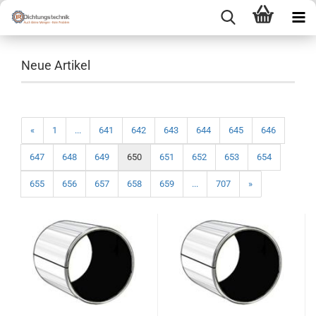
Neue Artikel
«
1
...
641
642
643
644
645
646
647
648
649
650
651
652
653
654
655
656
657
658
659
...
707
»