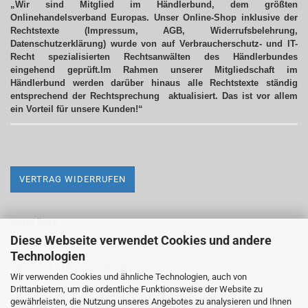
„Wir sind Mitglied im Händlerbund, dem größten
Onlinehandelsverband Europas. Unser Online-Shop inklusive der
Rechtstexte (Impressum, AGB, Widerrufsbelehrung,
Datenschutzerklärung) wurde von auf Verbraucherschutz- und IT-
Recht spezialisierten Rechtsanwälten des Händlerbundes
eingehend geprüft.Im Rahmen unserer Mitgliedschaft im
Händlerbund werden darüber hinaus alle Rechtstexte ständig
entsprechend der Rechtsprechung aktualisiert.
Das ist vor allem
ein Vorteil für unsere Kunden!“
VERTRAG WIDERRUFEN
MEHR ÜBER...
Diese Webseite verwendet Cookies und andere
Impressum
Technologien
Versand- & Zahlungsbedingungen
Wir verwenden Cookies und ähnliche Technologien, auch von
Drittanbietern, um die ordentliche Funktionsweise der Website zu
Widerrufsrecht & Widerrufsformular
gewährleisten, die Nutzung unseres Angebotes zu analysieren und Ihnen