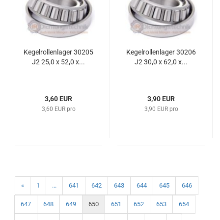
Kegelrollenlager 30205
Kegelrollenlager 30206
J2 25,0 x 52,0 x...
J2 30,0 x 62,0 x...
3,60 EUR
3,90 EUR
3,60 EUR pro
3,90 EUR pro
«
1
...
641
642
643
644
645
646
647
648
649
650
651
652
653
654