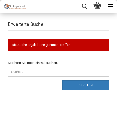
Erweiterte Suche
Die Suche ergab keine genauen Treffer.
MÖCHTEN
Möchten Sie noch einmal suchen?
SIE
NOCH
EINMAL
SUCHEN?
SUCHEN