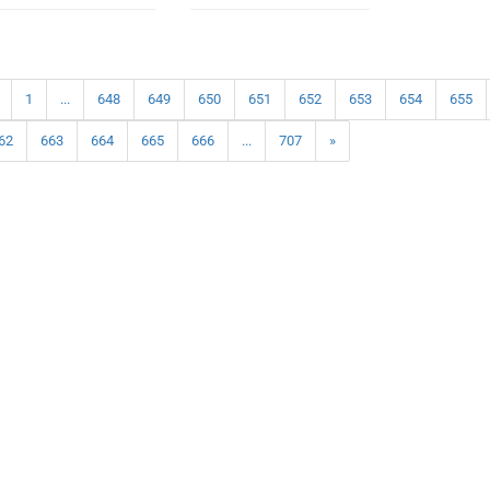
1
...
648
649
650
651
652
653
654
655
62
663
664
665
666
...
707
»