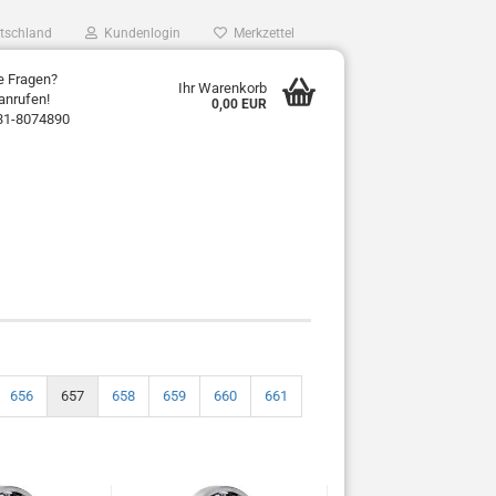
tschland
Kundenlogin
Merkzettel
e Fragen?
Ihr Warenkorb
anrufen!
0,00 EUR
31-8074890
656
657
658
659
660
661