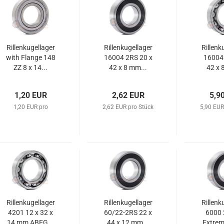
Rillenkugellager
Rillenkugellager
Rillenk
with Flange 148
16004 2RS 20 x
16004 
ZZ 8 x 14...
42 x 8 mm...
42 x 
1,20 EUR
2,62 EUR
5,9
1,20 EUR pro
2,62 EUR pro Stück
5,90 EUR
Rillenkugellager
Rillenkugellager
Rillenk
4201 12 x 32 x
60/22-2RS 22 x
6000 
14 mm ABEG...
44 x 12 mm...
Extreme