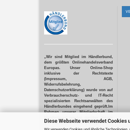
V
„Wir sind Mitglied im Händlerbund,
dem größten Onlinehandelsverband
Europas. Unser Online-Shop
inklusive der Rechtstexte
(Impressum, AGB,
Widerrufsbelehrung,
Datenschutzerklärung) wurde von auf
Verbraucherschutz- und IT-Recht
spezialisierten Rechtsanwälten des
Händlerbundes eingehend geprüft.Im
Rahmen unserer Mitgliedschaft im
Händlerbund werden darüber hinaus
Diese Webseite verwendet Cookies 
alle Rechtstexte ständig entsprechend
der Rechtsprechung aktualisiert.
Das
Wir verwenden Cookies und ähnliche Technologien, a