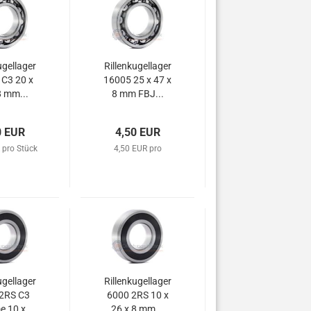
ugellager
Rillenkugellager
C3 20 x
16005 25 x 47 x
8 mm...
8 mm FBJ...
0 EUR
4,50 EUR
 pro Stück
4,50 EUR pro
ugellager
Rillenkugellager
2RS C3
6000 2RS 10 x
 10 x...
26 x 8 mm...