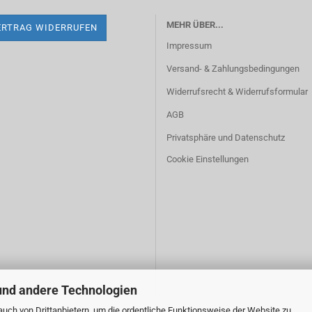
MEHR ÜBER...
ERTRAG WIDERRUFEN
Impressum
Versand- & Zahlungsbedingungen
Widerrufsrecht & Widerrufsformular
AGB
Privatsphäre und Datenschutz
Cookie Einstellungen
und andere Technologien
uch von Drittanbietern, um die ordentliche Funktionsweise der Website zu