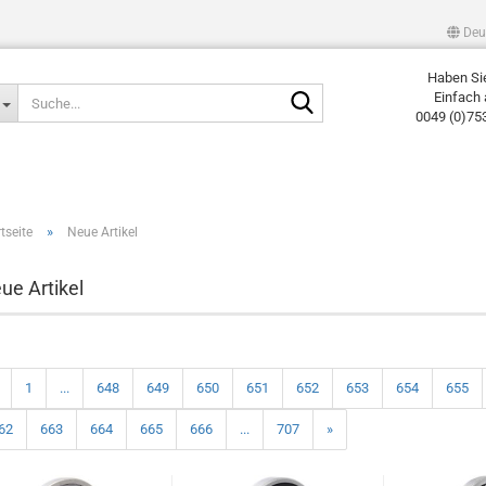
Deu
Haben Si
Suche...
Einfach 
0049 (0)75
»
tseite
Neue Artikel
ue Artikel
1
...
648
649
650
651
652
653
654
655
62
663
664
665
666
...
707
»