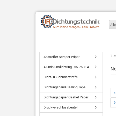
Alle
Star
Abstreifer Scraper Wiper
Aluminiumdichtring DIN 7603 A
Ne
Dicht- u. Schmierstoffe
Dichtungsband Sealing Tape
«
Dichtungspapier Gasket Paper
6
Druckverschlussbeutel