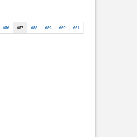
656
657
658
659
660
661