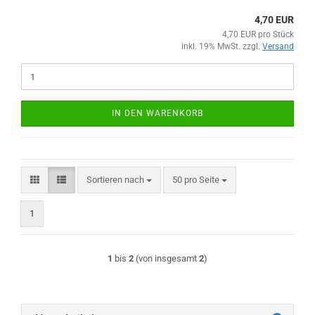
4,70 EUR
4,70 EUR pro Stück
inkl. 19% MwSt. zzgl.
Versand
IN DEN WARENKORB
Sortieren nach
pro Seite
Sortieren nach
50 pro Seite
1
1
bis
2
(von insgesamt
2
)