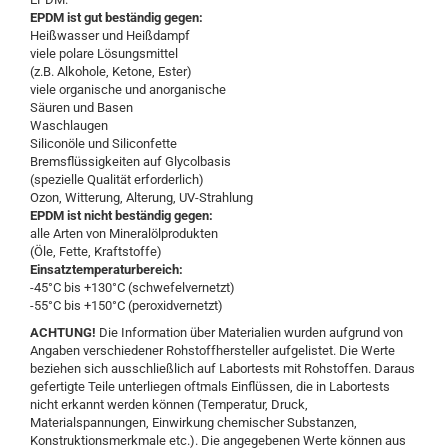
EPDM ist gut beständig gegen:
Heißwasser und Heißdampf
viele polare Lösungsmittel
(z.B. Alkohole, Ketone, Ester)
viele organische und anorganische
Säuren und Basen
Waschlaugen
Siliconöle und Siliconfette
Bremsflüssigkeiten auf Glycolbasis
(spezielle Qualität erforderlich)
Ozon, Witterung, Alterung, UV-Strahlung
EPDM ist nicht beständig gegen:
alle Arten von Mineralölprodukten
(Öle, Fette, Kraftstoffe)
Einsatztemperaturbereich:
-45°C bis +130°C (schwefelvernetzt)
​-55°C bis +150°C (peroxidvernetzt)
ACHTUNG!
Die Information über Materialien wurden aufgrund von
Angaben verschiedener Rohstoffhersteller aufgelistet. Die Werte
beziehen sich ausschließlich auf Labortests mit Rohstoffen. Daraus
gefertigte Teile unterliegen oftmals Einflüssen, die in Labortests
nicht erkannt werden können (Temperatur, Druck,
Materialspannungen, Einwirkung chemischer Substanzen,
Konstruktionsmerkmale etc.). Die angegebenen Werte können aus