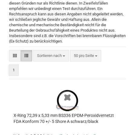
diesen Gründen nur als Richtlinie dienen. In Zweifelsfällen
empfehlen wir unbedingt einen Test durchzuführen. Ein
Rechtsanspruch kann aus diesen Angaben nicht abgeleitet werden,
wir schließen jegliche Gewähr und Haftung aus. Allein die
chemische und mechanische Beständigkeit reicht für die
Beurteilung der Gebrauchsfähigkeit eines Produktes nicht aus.
Insbesondere sind z.B. die Vorschriften bei brennbaren Flüssigkeiten
(Ex-Schutz) zu berücksichtigen.
Sortieren nach
pro Seite
Sortieren nach
50 pro Seite
1
X-Ring 72,39 x 5,33 mm BS336 EPDM-Peroxidvernetzt
FDA Konform 70 +/- 5 Shore A schwarz/black