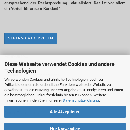
entsprechend der Rechtsprechung aktualisiert.
Das ist vor allem
ein Vorteil für unsere Kunden!“
VERTRAG WIDERRUFEN
MEHR ÜBER...
Diese Webseite verwendet Cookies und andere
Impressum
Technologien
Versand- & Zahlungsbedingungen
Wir verwenden Cookies und ähnliche Technologien, auch von
Drittanbietern, um die ordentliche Funktionsweise der Website zu
Widerrufsrecht & Widerrufsformular
gewährleisten, die Nutzung unseres Angebotes zu analysieren und Ihnen
AGB
ein bestmögliches Einkaufserlebnis bieten zu können. Weitere
Informationen finden Sie in unserer
Datenschutzerklärung
.
Privatsphäre und Datenschutz
Alle Akzeptieren
Cookie Einstellungen
Nur Notwendige