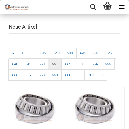
Neue Artikel
«
1
...
642
643
644
645
646
647
648
649
650
651
652
653
654
655
656
657
658
659
660
...
707
»