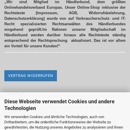
„Wir sind Mitglied im Händlerbund, dem größten
Onlinehandelsverband Europas. Unser Online-Shop inklusive der
Rechtstexte (Impressum, AGB, Widerrufsbelehrung,
Datenschutzerklärung) wurde von auf Verbraucherschutz- und IT-
Recht spezialisierten Rechtsanwälten des Händlerbundes
eingehend geprüft.Im Rahmen unserer Mitgliedschaft im
Händlerbund werden darüber hinaus alle Rechtstexte ständig
entsprechend der Rechtsprechung aktualisiert.
Das ist vor allem
ein Vorteil für unsere Kunden!“
VERTRAG WIDERRUFEN
MEHR ÜBER...
Diese Webseite verwendet Cookies und andere
Impressum
Technologien
Versand- & Zahlungsbedingungen
Wir verwenden Cookies und ähnliche Technologien, auch von
Drittanbietern, um die ordentliche Funktionsweise der Website zu
Widerrufsrecht & Widerrufsformular
gewährleisten, die Nutzung unseres Angebotes zu analysieren und Ihnen