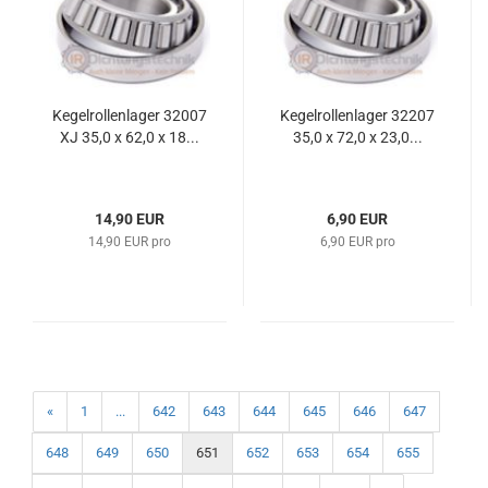
Kegelrollenlager 32007
Kegelrollenlager 32207
XJ 35,0 x 62,0 x 18...
35,0 x 72,0 x 23,0...
14,90 EUR
6,90 EUR
14,90 EUR pro
6,90 EUR pro
«
1
...
642
643
644
645
646
647
648
649
650
651
652
653
654
655