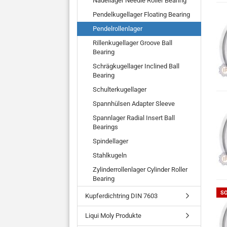
Nadellager Needle Roller Bearing
Pendelkugellager Floating Bearing
Pendelrollenlager
Rillenkugellager Groove Ball
Bearing
Schrägkugellager Inclined Ball
Bearing
Schulterkugellager
Spannhülsen Adapter Sleeve
Spannlager Radial Insert Ball
Bearings
Spindellager
Stahlkugeln
Zylinderrollenlager Cylinder Roller
Bearing
S
Kupferdichtring DIN 7603
Liqui Moly Produkte