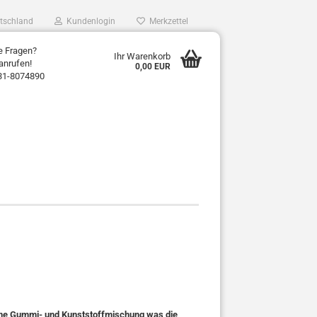
tschland
Kundenlogin
Merkzettel
e Fragen?
Ihr Warenkorb
anrufen!
0,00 EUR
31-8074890
igene Gummi- und Kunststoffmischung was die