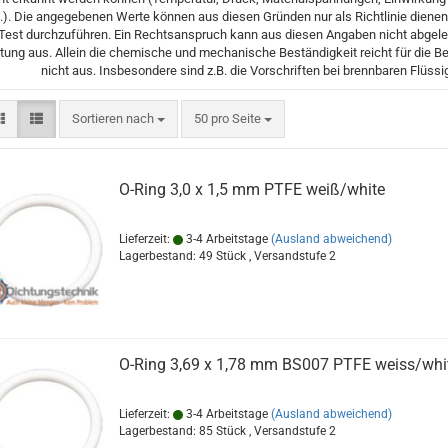
.). Die angegebenen Werte können aus diesen Gründen nur als Richtlinie dienen
Test durchzuführen. Ein Rechtsanspruch kann aus diesen Angaben nicht abgelei
tung aus. Allein die chemische und mechanische Beständigkeit reicht für die B
nicht aus. Insbesondere sind z.B. die Vorschriften bei brennbaren Flüssi
Sortieren nach
pro Seite
Sortieren nach
50 pro Seite
O-Ring 3,0 x 1,5 mm PTFE weiß/white
Lieferzeit:
3-4 Arbeitstage
(Ausland abweichend)
Lagerbestand: 49 Stück , Versandstufe
2
O-Ring 3,69 x 1,78 mm BS007 PTFE weiss/whi
Lieferzeit:
3-4 Arbeitstage
(Ausland abweichend)
Lagerbestand: 85 Stück , Versandstufe
2