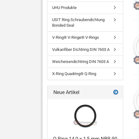
UHU Produkte
USIT Ring Schraubendichtung
Bonded Seal
V-Ring® V-Ringe® V-Rings
Vulkanfiber Dichtring DIN 7603 A
Weicheisendichtring DIN 7603 A
X-Ring Quadring® Q-Ring
Neue Artikel
O-Ring 14,0 x 1,5 mm NBR 90