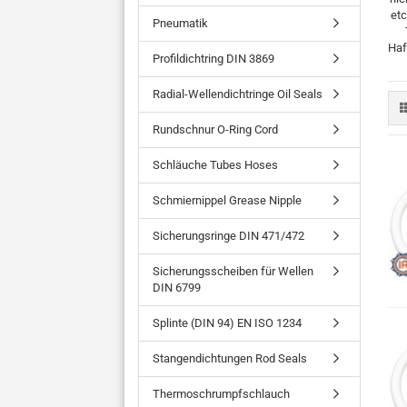
etc
Pneumatik
Haf
Profildichtring DIN 3869
Radial-Wellendichtringe Oil Seals
Rundschnur O-Ring Cord
Schläuche Tubes Hoses
Schmiernippel Grease Nipple
Sicherungsringe DIN 471/472
Sicherungsscheiben für Wellen
DIN 6799
Splinte (DIN 94) EN ISO 1234
Stangendichtungen Rod Seals
Thermoschrumpfschlauch