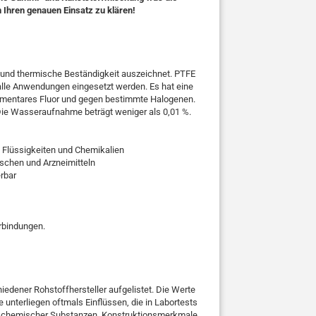
 Ihren genauen Einsatz zu klären!
he und thermische Beständigkeit auszeichnet. PTFE
 alle Anwendungen eingesetzt werden. Es hat eine
lementares Fluor und gegen bestimmte Halogenen.
. Die Wasseraufnahme beträgt weniger als 0,01 %.
 Flüssigkeiten und Chemikalien
schen und Arzneimitteln
erbar
erbindungen.
edener Rohstoffhersteller aufgelistet. Die Werte
 unterliegen oftmals Einflüssen, die in Labortests
ng chemischer Substanzen, Konstruktionsmerkmale