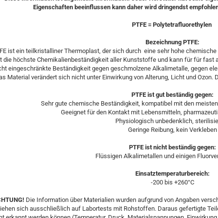
Eigenschaften beeinflussen kann daher wird dringendst empfohlen
PTFE = Polytetrafluorethylen
Bezeichnung PTFE:
FE ist ein teilkristalliner Thermoplast, der sich durch eine sehr hohe chemisc
t die höchste Chemikalienbeständigkeit aller Kunststoffe und kann für für fast
icht eingeschränkte Beständigkeit gegen geschmolzene Alkalimetalle, gegen e
as Material verändert sich nicht unter Einwirkung von Alterung, Licht und Ozon
PTFE ist gut beständig gegen:
Sehr gute chemische Beständigkeit, kompatibel mit den meisten
Geeignet für den Kontakt mit Lebensmitteln, pharmazeuti
Physiologisch unbedenklich, sterilisi
Geringe Reibung, kein Verkleben
PTFE ist nicht beständig gegen:
Flüssigen Alkalimetallen und einigen Fluorv
Einsatztemperaturbereich:
-200 bis +260°C
CHTUNG!
Die Information über Materialien wurden aufgrund von Angaben verschi
iehen sich ausschließlich auf Labortests mit Rohstoffen. Daraus gefertigte Teile
ht erkannt werden können (Temperatur, Druck, Materialspannungen, Einwirku