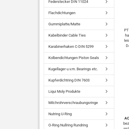
Federstecker DIN 11024
Flachdichtungen
Gummiplatte/Matte
PT
Kabelbinder Cable Ties
ha
le
D
Karabinerhaken C-DIN 5299
Kolbendichtungen Piston Seals
Kugellager u.v.m. Bearings etc.
Kupferdichtring DIN 7603
Liqui Moly Produkte
Milchrohrverschraubungsringe
Nutring U-Ring
A
bez
O-Ring Nullring Rundring
nic