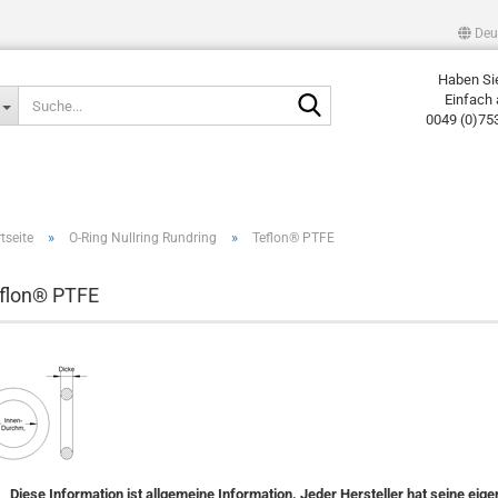
Deu
Haben Si
Suche...
Einfach 
0049 (0)75
»
»
tseite
O-Ring Nullring Rundring
Teflon® PTFE
flon® PTFE
Diese Information ist allgemeine Information. Jeder Hersteller hat seine e