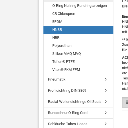
Dru
O-Ring Nullring Rundring anzeigen
Bre
CR Chloropren
Ein
EPDM
HNB
HNB
HNBR
mit
NBR
** 
Zus
Polyurethan
für 
Silikon VMQ MVQ
AC
Teflon® PTFE
bez
nic
Viton® FKM FPM
etc
Tes
Pneumatik
Haf
nic
Profildichtring DIN 3869
Radial-Wellendichtringe Oil Seals
Rundschnur O-Ring Cord
Schläuche Tubes Hoses