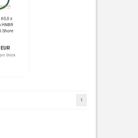
 65,0 x
m HNBR
5 Shore
/green
 EUR
pro Stück
1