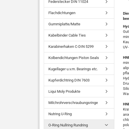
Federstecker DIN 11024
Flachdichtungen
Die
bee
Gummiplatte/Matte
Hyd
Gut
Kabelbinder Cable Ties
min
Kau
Karabinerhaken C-DIN 5299
UV-
HNB
Kolbendichtungen Piston Seals
min
ali
Kugellager u.v.m. Bearings etc.
pfl
Hyd
Kupferdichtring DIN 7603
Dru
Sil
Liqui Moly Produkte
Was
Milchrohrverschraubungsringe
HNB
Kra
Nutring U-Ring
aro
chl
pol
O-Ring Nullring Rundring