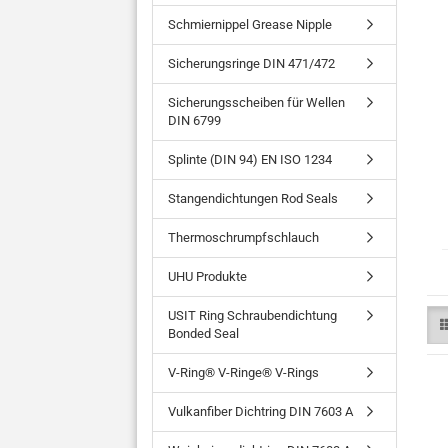
Schmiernippel Grease Nipple
Sicherungsringe DIN 471/472
Sicherungsscheiben für Wellen
DIN 6799
Splinte (DIN 94) EN ISO 1234
Stangendichtungen Rod Seals
Thermoschrumpfschlauch
UHU Produkte
USIT Ring Schraubendichtung
Bonded Seal
V-Ring® V-Ringe® V-Rings
Vulkanfiber Dichtring DIN 7603 A