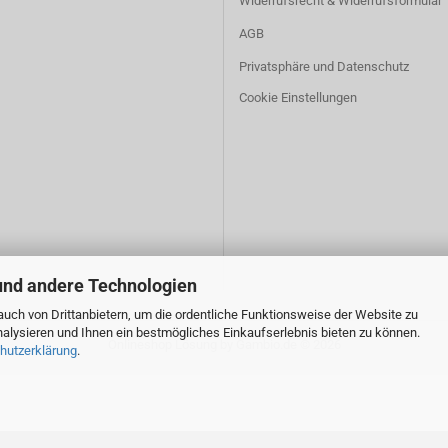
Widerrufsrecht & Widerrufsformular
AGB
Privatsphäre und Datenschutz
Cookie Einstellungen
und andere Technologien
uch von Drittanbietern, um die ordentliche Funktionsweise der Website zu
alysieren und Ihnen ein bestmögliches Einkaufserlebnis bieten zu können.
Onlineshop Lösung
by Gambio.de © 2026
hutzerklärung
.