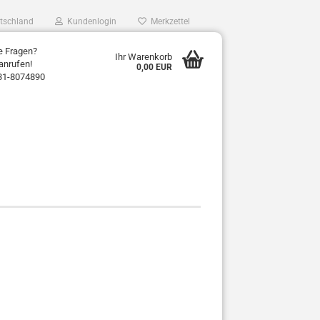
tschland
Kundenlogin
Merkzettel
e Fragen?
Ihr Warenkorb
anrufen!
0,00 EUR
31-8074890