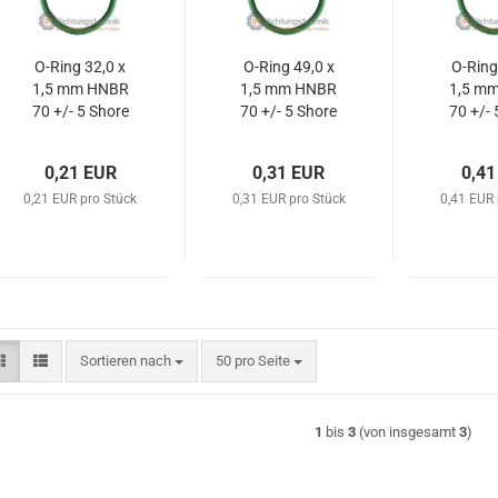
O-Ring 32,0 x
O-Ring 49,0 x
O-Ring
1,5 mm HNBR
1,5 mm HNBR
1,5 m
70 +/- 5 Shore
70 +/- 5 Shore
70 +/- 
A grün/green
A grün/green
A grün
0,21 EUR
0,31 EUR
0,41
0,21 EUR pro Stück
0,31 EUR pro Stück
0,41 EUR 
Sortieren nach
pro Seite
Sortieren nach
50 pro Seite
1
bis
3
(von insgesamt
3
)