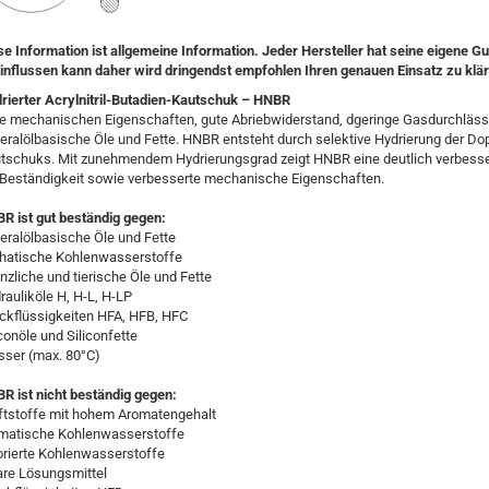
se Information ist allgemeine Information. Jeder Hersteller hat seine eigene
influssen kann daher wird dringendst empfohlen Ihren genauen Einsatz zu klä
rierter Acrylnitril-Butadien-Kautschuk – HNBR
e mechanischen Eigenschaften, gute Abriebwiderstand, dgeringe Gasdurchlässi
eralölbasische Öle und Fette. HNBR entsteht durch selektive Hydrierung der D
tschuks. Mit zunehmendem Hydrierungsgrad zeigt HNBR eine deutlich verbesse
Beständigkeit sowie verbesserte mechanische Eigenschaften.
R ist gut beständig gegen:
eralölbasische Öle und Fette
phatische Kohlenwasserstoffe
anzliche und tierische Öle und Fette
rauliköle H, H-L, H-LP
ckflüssigkeiten HFA, HFB, HFC
iconöle und Siliconfette
ser (max. 80°C)
R ist nicht beständig gegen:
ftstoffe mit hohem Aromatengehalt
matische Kohlenwasserstoffe
orierte Kohlenwasserstoffe
are Lösungsmittel