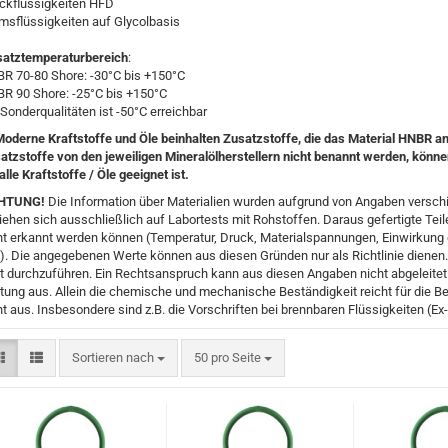
ckflüssigkeiten HFD
msflüssigkeiten auf Glycolbasis
satztemperaturbereich
:
R 70-80 Shore: -30°C bis +150°C
R 90 Shore: -25°C bis +150°C
 Sonderqualitäten ist -50°C erreichbar
Moderne Kraftstoffe und Öle beinhalten Zusatzstoffe, die das Material HNBR a
atzstoffe von den jeweiligen Mineralölherstellern nicht benannt werden, könne
alle Kraftstoffe / Öle geeignet ist.
HTUNG!
Die Information über Materialien wurden aufgrund von Angaben verschie
iehen sich ausschließlich auf Labortests mit Rohstoffen. Daraus gefertigte Teile
ht erkannt werden können (Temperatur, Druck, Materialspannungen, Einwirkun
.). Die angegebenen Werte können aus diesen Gründen nur als Richtlinie dienen.
t durchzuführen. Ein Rechtsanspruch kann aus diesen Angaben nicht abgeleitet
tung aus. Allein die chemische und mechanische Beständigkeit reicht für die B
ht aus. Insbesondere sind z.B. die Vorschriften bei brennbaren Flüssigkeiten (Ex
Sortieren nach
pro Seite
Sortieren nach
50 pro Seite