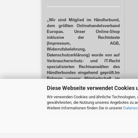
„Wir sind Mitglied im Händlerbund,
dem größten Onlinehandelsverband
Europas. Unser Online-Shop
inklusive der Rechtstexte
(Impressum, AGB,
Widerrufsbelehrung,
Datenschutzerklärung) wurde von auf
Verbraucherschutz- und IT-Recht
spezialisierten Rechtsanwälten des
Händlerbundes eingehend geprüft.Im
Rahmen unserer Mitgliedschaft im
Händlerbund werden darüber hinaus
Diese Webseite verwendet Cookies 
alle Rechtstexte ständig entsprechend
der Rechtsprechung aktualisiert.
Das
Wir verwenden Cookies und ähnliche Technologien, a
ist vor allem ein Vorteil für unsere
gewährleisten, die Nutzung unseres Angebotes zu an
Kunden!“
Weitere Informationen finden Sie in unserer
Datensc