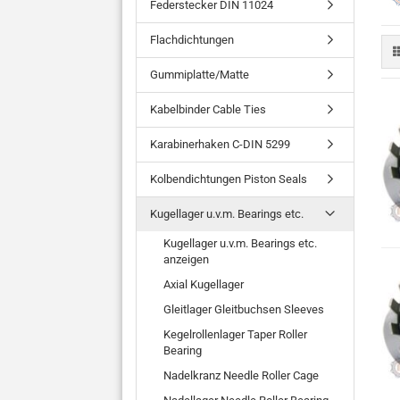
Federstecker DIN 11024
Flachdichtungen
Gummiplatte/Matte
Kabelbinder Cable Ties
Karabinerhaken C-DIN 5299
Kolbendichtungen Piston Seals
Kugellager u.v.m. Bearings etc.
Kugellager u.v.m. Bearings etc.
anzeigen
Axial Kugellager
Gleitlager Gleitbuchsen Sleeves
Kegelrollenlager Taper Roller
Bearing
Nadelkranz Needle Roller Cage