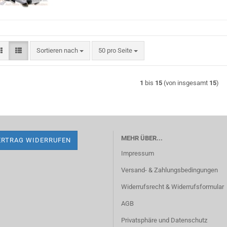
Sortieren nach
pro Seite
Sortieren nach
50 pro Seite
1
bis
15
(von insgesamt
15
)
MEHR ÜBER...
ERTRAG WIDERRUFEN
Impressum
Versand- & Zahlungsbedingungen
Widerrufsrecht & Widerrufsformular
AGB
Privatsphäre und Datenschutz