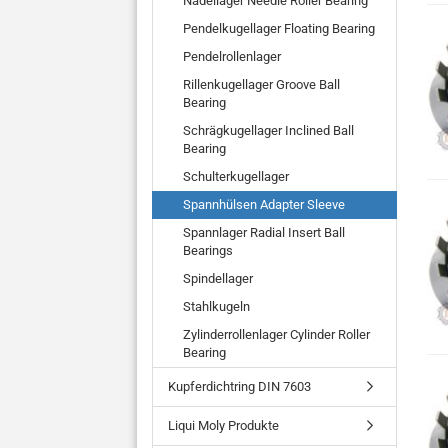
Nadellager Needle Roller Bearing
Pendelkugellager Floating Bearing
Pendelrollenlager
Rillenkugellager Groove Ball
Bearing
Schrägkugellager Inclined Ball
Bearing
Schulterkugellager
Spannhülsen Adapter Sleeve
Spannlager Radial Insert Ball
Bearings
Spindellager
Stahlkugeln
Zylinderrollenlager Cylinder Roller
Bearing
Kupferdichtring DIN 7603
Liqui Moly Produkte