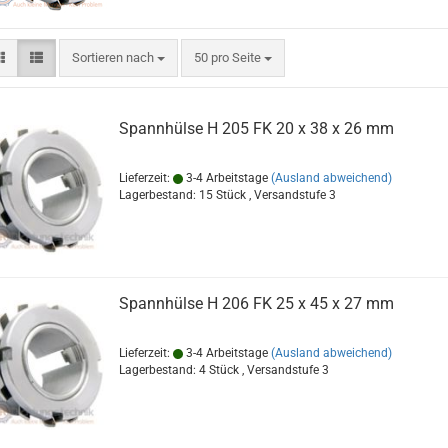
Sortieren nach
pro Seite
Sortieren nach
50 pro Seite
Spannhülse H 205 FK 20 x 38 x 26 mm
Lieferzeit:
3-4 Arbeitstage
(Ausland abweichend)
Lagerbestand: 15 Stück , Versandstufe
3
Spannhülse H 206 FK 25 x 45 x 27 mm
Lieferzeit:
3-4 Arbeitstage
(Ausland abweichend)
Lagerbestand: 4 Stück , Versandstufe
3