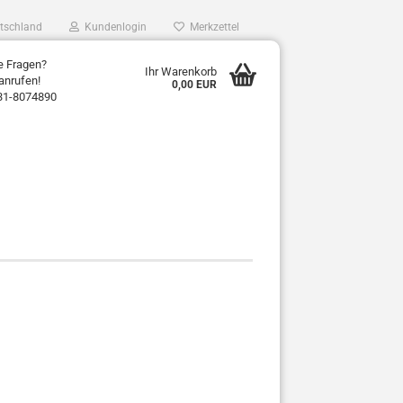
tschland
Kundenlogin
Merkzettel
e Fragen?
Ihr Warenkorb
anrufen!
0,00 EUR
31-8074890