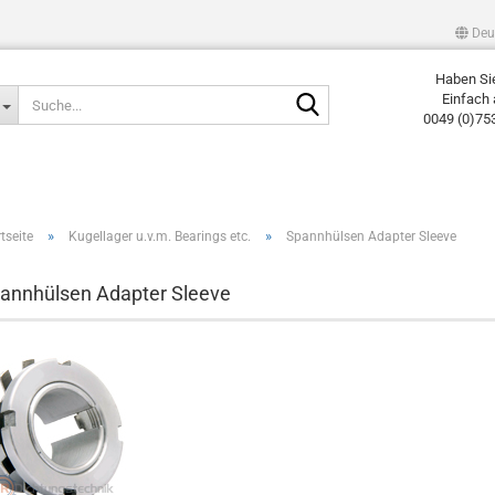
Deu
Haben Si
Suche...
Einfach 
0049 (0)75
»
»
tseite
Kugellager u.v.m. Bearings etc.
Spannhülsen Adapter Sleeve
annhülsen Adapter Sleeve