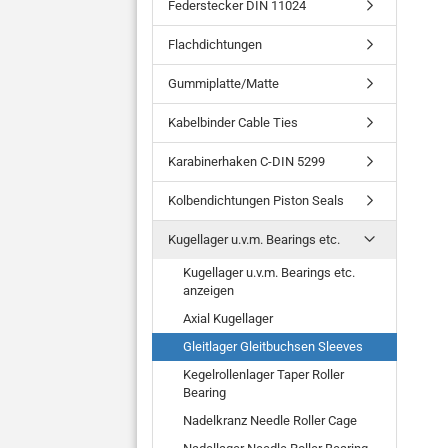
Federstecker DIN 11024
Flachdichtungen
Gummiplatte/Matte
Kabelbinder Cable Ties
Karabinerhaken C-DIN 5299
Kolbendichtungen Piston Seals
Kugellager u.v.m. Bearings etc.
Kugellager u.v.m. Bearings etc.
anzeigen
Axial Kugellager
Gleitlager Gleitbuchsen Sleeves
Kegelrollenlager Taper Roller
Bearing
Nadelkranz Needle Roller Cage