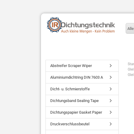
Alle
Star
Abstreifer Scraper Wiper
Gle
Gle
Aluminiumdichtring DIN 7603 A
Dicht- u. Schmierstoffe
Dichtungsband Sealing Tape
Dichtungspapier Gasket Paper
Druckverschlussbeutel