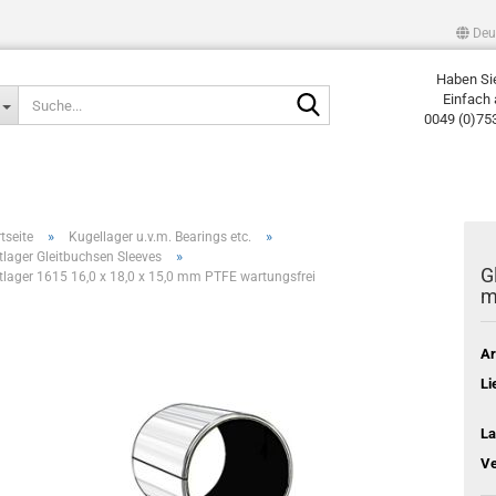
Deu
Haben Si
Suche...
Einfach 
0049 (0)75
»
»
tseite
Kugellager u.v.m. Bearings etc.
»
itlager Gleitbuchsen Sleeves
G
itlager 1615 16,0 x 18,0 x 15,0 mm PTFE wartungsfrei
m
Ar
Li
La
Ve