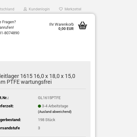
tschland
Kundenlogin
Merkzettel
e Fragen?
Ihr Warenkorb
anrufen!
0,00 EUR
31-8074890
leitlager 1615 16,0 x 18,0 x 15,0
m PTFE wartungsfrei
t.Nr.:
GL1615PTFE
eferzeit:
3-4 Arbeitstage
(Ausland abweichend)
gerbestand:
198
Stück
rsandstufe
3