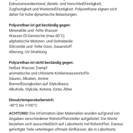
Extrusionswiderstand, Abrieb- und Verschleißfestigkeit,
Zugfestigkeit und Weiterreißfestigkeit. Polyurethane eignen sich
daher für hohe dynamische Belastungen.
Polyurethan ist gut beständig gegen:
Mineralöle und -fette Wasser
Wasser-Öl-Gemische (max.50°C)
aliphatische Motoren- und Getriebeöle
Siliconöle und -fette Ozon, Sauerstoff
Alterung, UV-Strahlung
Polyurethan ist nicht beständig gegen:
heißes Wasser, Dampf
aromatische und chlorierte Kohlenwasserstoffe
Säuren, Alkalien, Amine
Bremsflüssigkeiten auf Glykolbasis
Alkohole, Glykole, Ketone, Ester, Äther
Einsatztemperaturbereich:
-40°C bis +100°C
ACHTUNG!
Die Information über Materialien wurden aufgrund von
Angaben verschiedener Rohstoffhersteller aufgelistet. Die Werte
beziehen sich ausschließlich auf Labortests mit Rohstoffen. Daraus
gefertigte Teile unterliegen oftmals Einflüssen, die in Labortests