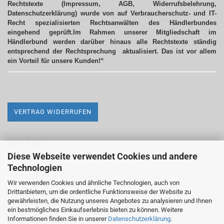
Rechtstexte (Impressum, AGB, Widerrufsbelehrung,
Datenschutzerklärung) wurde von auf Verbraucherschutz- und IT-
Recht spezialisierten Rechtsanwälten des Händlerbundes
eingehend geprüft.Im Rahmen unserer Mitgliedschaft im
Händlerbund werden darüber hinaus alle Rechtstexte ständig
entsprechend der Rechtsprechung aktualisiert.
Das ist vor allem
ein Vorteil für unsere Kunden!“
VERTRAG WIDERRUFEN
MEHR ÜBER...
Diese Webseite verwendet Cookies und andere
Impressum
Technologien
Versand- & Zahlungsbedingungen
Wir verwenden Cookies und ähnliche Technologien, auch von
Drittanbietern, um die ordentliche Funktionsweise der Website zu
Widerrufsrecht & Widerrufsformular
gewährleisten, die Nutzung unseres Angebotes zu analysieren und Ihnen
AGB
ein bestmögliches Einkaufserlebnis bieten zu können. Weitere
Informationen finden Sie in unserer
Datenschutzerklärung
.