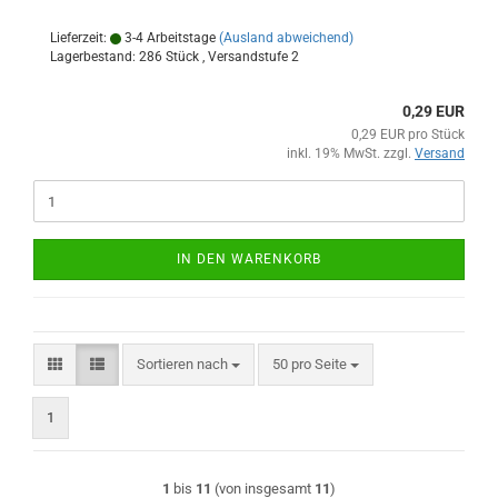
Lieferzeit:
3-4 Arbeitstage
(Ausland abweichend)
Lagerbestand: 286 Stück , Versandstufe
2
0,29 EUR
0,29 EUR pro Stück
inkl. 19% MwSt. zzgl.
Versand
IN DEN WARENKORB
Sortieren nach
pro Seite
Sortieren nach
50 pro Seite
1
1
bis
11
(von insgesamt
11
)