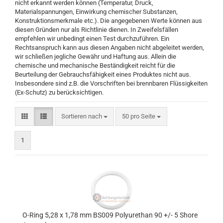
nicht erkannt werden können (Temperatur, Druck,
Materialspannungen, Einwirkung chemischer Substanzen,
Konstruktionsmerkmale etc.). Die angegebenen Werte können aus
diesen Gründen nur als Richtlinie dienen. In Zweifelsfällen
empfehlen wir unbedingt einen Test durchzuführen. Ein
Rechtsanspruch kann aus diesen Angaben nicht abgeleitet werden,
wir schließen jegliche Gewähr und Haftung aus. Allein die
chemische und mechanische Beständigkeit reicht für die
Beurteilung der Gebrauchsfähigkeit eines Produktes nicht aus.
Insbesondere sind z.B. die Vorschriften bei brennbaren Flüssigkeiten
(Ex-Schutz) zu berücksichtigen.
Sortieren nach
pro Seite
Sortieren nach
50 pro Seite
1
O-Ring 5,28 x 1,78 mm BS009 Polyurethan 90 +/- 5 Shore