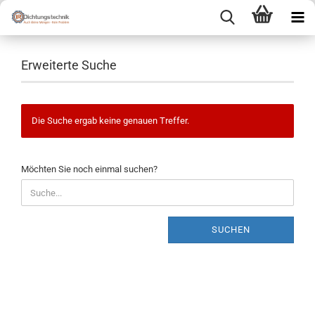
Erweiterte Suche
Die Suche ergab keine genauen Treffer.
MÖCHTEN
Möchten Sie noch einmal suchen?
SIE
NOCH
EINMAL
SUCHEN?
SUCHEN