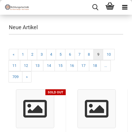
Neue Artikel
«
1
2
3
4
5
6
7
8
9
10
11
12
13
14
15
16
17
18
...
709
»
SOLD OUT