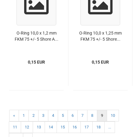
O-Ring 10,0 x 1,2 mm
O-Ring 10,0 x 1,25 mm
FKM 75 +/- 5 Shore A...
FKM 75 +/- 5 Shore...
0,15 EUR
0,15 EUR
«
1
2
3
4
5
6
7
8
9
10
11
12
13
14
15
16
17
18
...