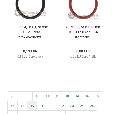
O-Ring 4,76 x 1,78 mm
O-Ring 8,73 x 1,78 mm
BS802 EPDM-
BS611 Silikon-FDA
Peroxidvernetzt...
Konform...
0,13 EUR
0,08 EUR
0,13 EUR pro Stück
0,08 EUR pro 1 Stk.
«
1
...
10
11
12
13
14
15
16
17
18
19
20
21
22
23
24
25