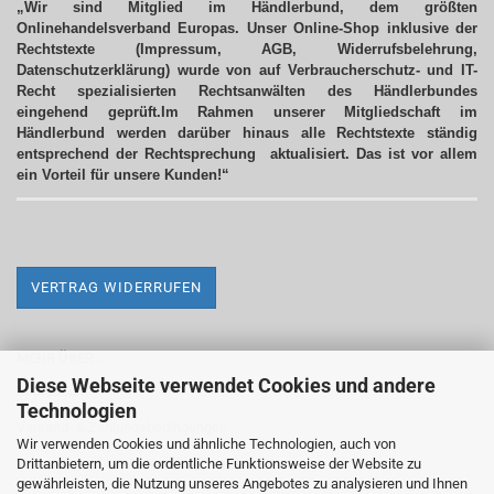
„Wir sind Mitglied im Händlerbund, dem größten
Onlinehandelsverband Europas. Unser Online-Shop inklusive der
Rechtstexte (Impressum, AGB, Widerrufsbelehrung,
Datenschutzerklärung) wurde von auf Verbraucherschutz- und IT-
Recht spezialisierten Rechtsanwälten des Händlerbundes
eingehend geprüft.Im Rahmen unserer Mitgliedschaft im
Händlerbund werden darüber hinaus alle Rechtstexte ständig
entsprechend der Rechtsprechung aktualisiert.
Das ist vor allem
ein Vorteil für unsere Kunden!“
VERTRAG WIDERRUFEN
MEHR ÜBER...
Diese Webseite verwendet Cookies und andere
Impressum
Technologien
Versand- & Zahlungsbedingungen
Wir verwenden Cookies und ähnliche Technologien, auch von
Drittanbietern, um die ordentliche Funktionsweise der Website zu
Widerrufsrecht & Widerrufsformular
gewährleisten, die Nutzung unseres Angebotes zu analysieren und Ihnen