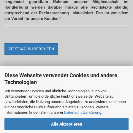
eingehend geprüft.Im Rahmen unserer Mitgliedschaft im
Händlerbund werden darüber hinaus alle Rechtstexte ständig
entsprechend der Rechtsprechung aktualisiert.
Das ist vor allem
ein Vorteil für unsere Kunden!“
VERTRAG WIDERRUFEN
MEHR ÜBER...
Diese Webseite verwendet Cookies und andere
Impressum
Technologien
Versand- & Zahlungsbedingungen
Wir verwenden Cookies und ähnliche Technologien, auch von
Drittanbietern, um die ordentliche Funktionsweise der Website zu
Widerrufsrecht & Widerrufsformular
gewährleisten, die Nutzung unseres Angebotes zu analysieren und Ihnen
AGB
ein bestmögliches Einkaufserlebnis bieten zu können. Weitere
Informationen finden Sie in unserer
Datenschutzerklärung
.
Privatsphäre und Datenschutz
Alle Akzeptieren
Cookie Einstellungen