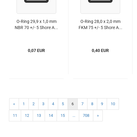
O-Ring 29,9 x 1,0 mm
O-Ring 28,0 x 2,0 mm
NBR 70 +/- 5 Shore A...
FKM 75 +/- 5 Shore A...
0,07 EUR
0,40 EUR
«
1
2
3
4
5
6
7
8
9
10
11
12
13
14
15
...
708
»