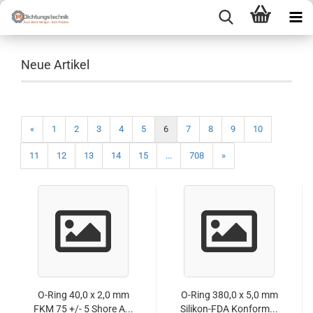
Neue Artikel
«
1
2
3
4
5
6
7
8
9
10
11
12
13
14
15
...
708
»
O-Ring 40,0 x 2,0 mm
O-Ring 380,0 x 5,0 mm
FKM 75 +/- 5 Shore A...
Silikon-FDA Konform...