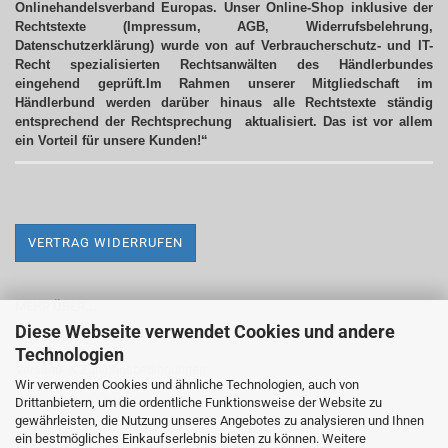
Onlinehandelsverband Europas. Unser Online-Shop inklusive der
Rechtstexte (Impressum, AGB, Widerrufsbelehrung,
Datenschutzerklärung) wurde von auf Verbraucherschutz- und IT-
Recht spezialisierten Rechtsanwälten des Händlerbundes
eingehend geprüft.Im Rahmen unserer Mitgliedschaft im
Händlerbund werden darüber hinaus alle Rechtstexte ständig
entsprechend der Rechtsprechung aktualisiert.
Das ist vor allem
ein Vorteil für unsere Kunden!“
VERTRAG WIDERRUFEN
MEHR ÜBER...
Diese Webseite verwendet Cookies und andere
Impressum
Technologien
Versand- & Zahlungsbedingungen
Wir verwenden Cookies und ähnliche Technologien, auch von
Drittanbietern, um die ordentliche Funktionsweise der Website zu
Widerrufsrecht & Widerrufsformular
gewährleisten, die Nutzung unseres Angebotes zu analysieren und Ihnen
AGB
ein bestmögliches Einkaufserlebnis bieten zu können. Weitere