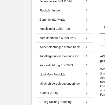
Federstecker DIN 11024
Flachdichtungen
Gummiplatte/Matte
Kabelbinder Cable Ties
Karabinerhaken C-DIN 5299
Kolbendichtungen Piston Seals
Kugellager u.v.m. Bearings etc.
ACH
gee
Kupferdichtring DIN 7603
X-R
ähn
Liqui Moly Produkte
Abb
maß
Milchrohrverschraubungsringe
kön
abw
Nutring U-Ring
Fun
O-Ring Nullring Rundring