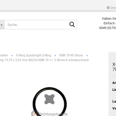
Deu
Haben Si
Suche...
Einfach 
0049 (0)75
»
»
»
tseite
X-Ring Quadring® Q-Ring
NBR 70-90 Shore
ing 75,79 x 3,53 mm BS234 NBR 70 +/- 5 Shore A schwarz/black
X
7
Ar
Li
La
Ve