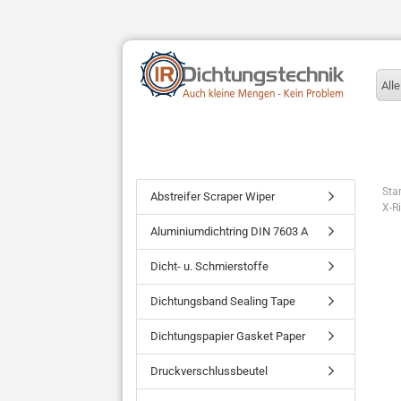
Alle
Star
Abstreifer Scraper Wiper
X-R
Aluminiumdichtring DIN 7603 A
Dicht- u. Schmierstoffe
Dichtungsband Sealing Tape
Dichtungspapier Gasket Paper
Druckverschlussbeutel