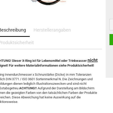
Beschreibung
Herstellerangaben
Produktsicherheit
nicht
TUNG! Dieser X-Ring ist für Lebensmittel oder Trinkwasser
ignet! Für weitere Materialinformationen siehe Produktsicherheit!
ing Innendurchmesser x Schnurstärke (Dicke) in mm Toleranzen
lich DIN 3771 / ISO 3601 Sortenmerkmal N. Die Zeichnungen und
ildungen dienen lediglich Illustrationszwecken und sind nicht
stabsgetreu
ACHTUNG!!
Aufgrund der Darstellung am Bildschirm
nen die gezeigten Farben von den tatsächlichen Farben der Produkte
eichen. Diese Abweichung hat keine Auswirkung auf die
ktionsweise.