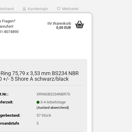
tschland
Kundenlogin
Merkzettel
e Fragen?
Ihr Warenkorb
anrufen!
0,00 EUR
31-8074890
-Ring 75,79 x 3,53 mm BS234 NBR
0 +/- 5 Shore A schwarz/black
t.Nr.:
XRINGBS234NBR70
eferzeit:
3-4 Arbeitstage
(Ausland abweichend)
gerbestand:
57
Stück
rsandstufe
3