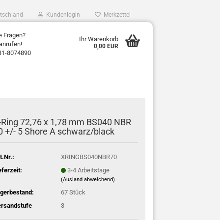
tschland
Kundenlogin
Merkzettel
e Fragen?
Ihr Warenkorb
anrufen!
0,00 EUR
31-8074890
-Ring 72,76 x 1,78 mm BS040 NBR
0 +/- 5 Shore A schwarz/black
t.Nr.:
XRINGBS040NBR70
eferzeit:
3-4 Arbeitstage
(Ausland abweichend)
gerbestand:
67
Stück
rsandstufe
3