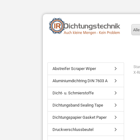
Alle
Star
Abstreifer Scraper Wiper
X-R
Aluminiumdichtring DIN 7603 A
Dicht- u. Schmierstoffe
Dichtungsband Sealing Tape
Dichtungspapier Gasket Paper
Druckverschlussbeutel