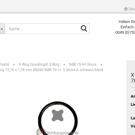
Deu
Haben Si
Suche...
Einfach 
0049 (0)75
»
»
»
tseite
X-Ring Quadring® Q-Ring
NBR 70-90 Shore
ing 72,76 x 1,78 mm BS040 NBR 70 +/- 5 Shore A schwarz/black
X
7
Ar
Li
La
Ve