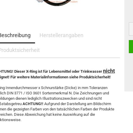
Beschreibung
Herstellerangaben
Produktsicherheit
nicht
TUNG! Dieser X-Ring ist für Lebensmittel oder Trinkwasser
ignet! Für weitere Materialinformationen siehe Produktsicherheit!
ing Innendurchmesser x Schnurstärke (Dicke) in mm Toleranzen
lich DIN 3771 / ISO 3601 Sortenmerkmal N. Die Zeichnungen und
ildungen dienen lediglich Illustrationszwecken und sind nicht
stabsgetreu
ACHTUNG!!
Aufgrund der Darstellung am Bildschirm
nen die gezeigten Farben von den tatsächlichen Farben der Produkte
eichen. Diese Abweichung hat keine Auswirkung auf die
ktionsweise.