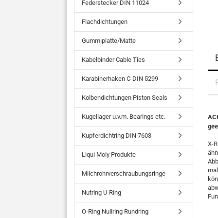
Federstecker DIN 11024
Flachdichtungen
Gummiplatte/Matte
Kabelbinder Cable Ties
Karabinerhaken C-DIN 5299
Kolbendichtungen Piston Seals
Kugellager u.v.m. Bearings etc.
ACH
gee
Kupferdichtring DIN 7603
X-R
ähn
Liqui Moly Produkte
Abb
maß
Milchrohrverschraubungsringe
kön
abw
Nutring U-Ring
Fun
O-Ring Nullring Rundring