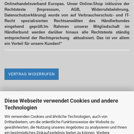
Onlinehandelsverband Europas. Unser Online-Shop inklusive der
Rechtstexte (Impressum, AGB, Widerrufsbelehrung,
Datenschutzerklärung) wurde von auf Verbraucherschutz- und IT-
Recht spezialisierten Rechtsanwälten des Händlerbundes
eingehend geprüft.Im Rahmen unserer Mitgliedschaft im
Händlerbund werden darüber hinaus alle Rechtstexte ständig
entsprechend der Rechtsprechung aktualisiert.
Das ist vor allem
ein Vorteil für unsere Kunden!“
VERTRAG WIDERRUFEN
MEHR ÜBER...
Diese Webseite verwendet Cookies und andere
Impressum
Technologien
Versand- & Zahlungsbedingungen
Wir verwenden Cookies und ähnliche Technologien, auch von
Drittanbietern, um die ordentliche Funktionsweise der Website zu
Widerrufsrecht & Widerrufsformular
gewährleisten, die Nutzung unseres Angebotes zu analysieren und Ihnen
AGB
ein bestmögliches Einkaufserlebnis bieten zu können. Weitere