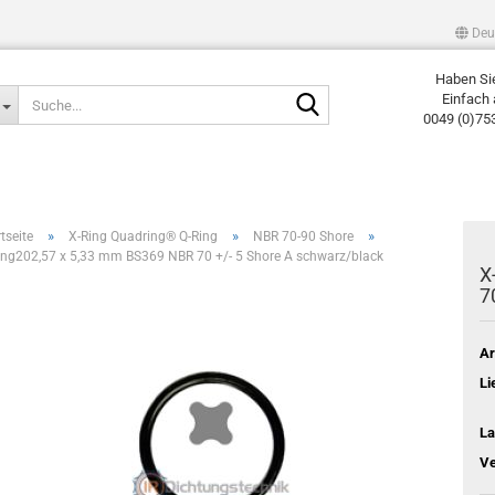
Deu
Haben Si
Suche...
Einfach 
0049 (0)75
»
»
»
tseite
X-Ring Quadring® Q-Ring
NBR 70-90 Shore
ing202,57 x 5,33 mm BS369 NBR 70 +/- 5 Shore A schwarz/black
X
7
Ar
Li
La
Ve