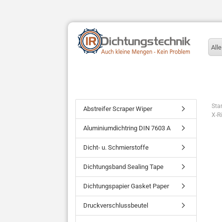
Alle
Star
Abstreifer Scraper Wiper
X-R
Aluminiumdichtring DIN 7603 A
Dicht- u. Schmierstoffe
Dichtungsband Sealing Tape
Dichtungspapier Gasket Paper
Druckverschlussbeutel