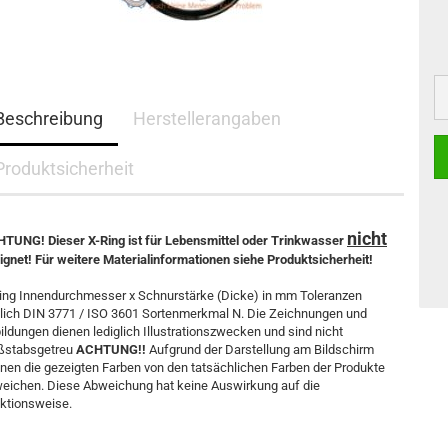
Beschreibung
Herstellerangaben
Produktsicherheit
nicht
TUNG! Dieser X-Ring ist für Lebensmittel oder Trinkwasser
ignet! Für weitere Materialinformationen siehe Produktsicherheit!
ing Innendurchmesser x Schnurstärke (Dicke) in mm Toleranzen
lich DIN 3771 / ISO 3601 Sortenmerkmal N. Die Zeichnungen und
ildungen dienen lediglich Illustrationszwecken und sind nicht
stabsgetreu
ACHTUNG!!
Aufgrund der Darstellung am Bildschirm
nen die gezeigten Farben von den tatsächlichen Farben der Produkte
eichen. Diese Abweichung hat keine Auswirkung auf die
ktionsweise.