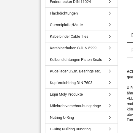
Federstecker DIN 11024
Flachdichtungen
Gummiplatte/Matte
Kabelbinder Cable Ties
Karabinerhaken C-DIN 5299
Kolbendichtungen Piston Seals
Kugellager u.v.m. Bearings etc.
ACH
gee
Kupferdichtring DIN 7603
X-R
ähn
Liqui Moly Produkte
Abb
maß
Milchrohrverschraubungsringe
kön
abw
Nutring U-Ring
Fun
O-Ring Nullring Rundring