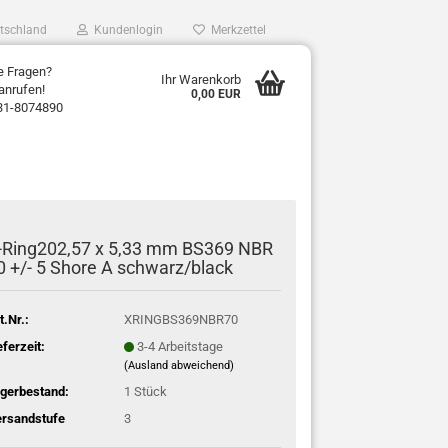
tschland
Kundenlogin
Merkzettel
e Fragen?
Ihr Warenkorb
anrufen!
0,00 EUR
31-8074890
-Ring202,57 x 5,33 mm BS369 NBR
0 +/- 5 Shore A schwarz/black
t.Nr.:
XRINGBS369NBR70
eferzeit:
3-4 Arbeitstage
(Ausland abweichend)
gerbestand:
1
Stück
rsandstufe
3