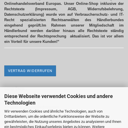
Onlinehandelsverband Europas. Unser Online-Shop inklusive der
Rechtstexte (Impressum, AGB, Widerrufsbelehrung,
Datenschutzerklärung) wurde von auf Verbraucherschutz- und IT-
Recht spezialisierten Rechtsanwälten des Händlerbundes
eingehend geprüft.Im Rahmen unserer Mitgliedschaft im
Händlerbund werden darüber hinaus alle Rechtstexte ständig
entsprechend der Rechtsprechung aktualisiert.
Das ist vor allem
ein Vorteil für unsere Kunden!“
VERTRAG WIDERRUFEN
MEHR ÜBER...
Diese Webseite verwendet Cookies und andere
Impressum
Technologien
Versand- & Zahlungsbedingungen
Wir verwenden Cookies und ähnliche Technologien, auch von
Drittanbietern, um die ordentliche Funktionsweise der Website zu
Widerrufsrecht & Widerrufsformular
gewährleisten, die Nutzung unseres Angebotes zu analysieren und Ihnen
AGB
ein bestmögliches Einkaufserlebnis bieten zu können. Weitere