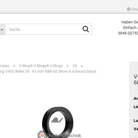
Deu
Haben Si
Suche...
Einfach 
0049 (0)75
»
»
»
tseite
V-Ring® V-Ringe® V-Rings
VS
ing V40S Welle 38 - 43 mm NBR 60 Shore A schwarz/black
V
6
Ar
Li
La
Ve