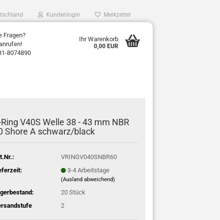
tschland
Kundenlogin
Merkzettel
e Fragen?
Ihr Warenkorb
anrufen!
0,00 EUR
31-8074890
-Ring V40S Welle 38 - 43 mm NBR
0 Shore A schwarz/black
t.Nr.:
VRINGV040SNBR60
eferzeit:
3-4 Arbeitstage
(Ausland abweichend)
gerbestand:
20
Stück
rsandstufe
2