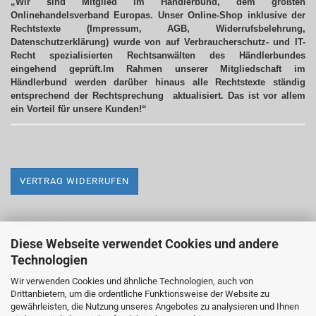
„Wir sind Mitglied im Händlerbund, dem größten
Onlinehandelsverband Europas. Unser Online-Shop inklusive der
Rechtstexte (Impressum, AGB, Widerrufsbelehrung,
Datenschutzerklärung) wurde von auf Verbraucherschutz- und IT-
Recht spezialisierten Rechtsanwälten des Händlerbundes
eingehend geprüft.Im Rahmen unserer Mitgliedschaft im
Händlerbund werden darüber hinaus alle Rechtstexte ständig
entsprechend der Rechtsprechung aktualisiert.
Das ist vor allem
ein Vorteil für unsere Kunden!“
VERTRAG WIDERRUFEN
MEHR ÜBER...
Diese Webseite verwendet Cookies und andere
Impressum
Technologien
Versand- & Zahlungsbedingungen
Wir verwenden Cookies und ähnliche Technologien, auch von
Drittanbietern, um die ordentliche Funktionsweise der Website zu
Widerrufsrecht & Widerrufsformular
gewährleisten, die Nutzung unseres Angebotes zu analysieren und Ihnen