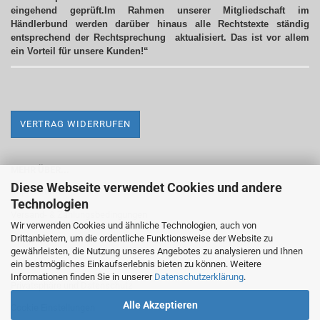
eingehend geprüft.Im Rahmen unserer Mitgliedschaft im
Händlerbund werden darüber hinaus alle Rechtstexte ständig
entsprechend der Rechtsprechung aktualisiert.
Das ist vor allem
ein Vorteil für unsere Kunden!“
VERTRAG WIDERRUFEN
MEHR ÜBER...
Diese Webseite verwendet Cookies und andere
Impressum
Technologien
Versand- & Zahlungsbedingungen
Wir verwenden Cookies und ähnliche Technologien, auch von
Drittanbietern, um die ordentliche Funktionsweise der Website zu
Widerrufsrecht & Widerrufsformular
gewährleisten, die Nutzung unseres Angebotes zu analysieren und Ihnen
AGB
ein bestmögliches Einkaufserlebnis bieten zu können. Weitere
Informationen finden Sie in unserer
Datenschutzerklärung
.
Privatsphäre und Datenschutz
Alle Akzeptieren
Cookie Einstellungen