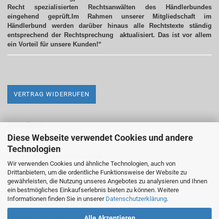
Recht spezialisierten Rechtsanwälten des Händlerbundes
eingehend geprüft.Im Rahmen unserer Mitgliedschaft im
Händlerbund werden darüber hinaus alle Rechtstexte ständig
entsprechend der Rechtsprechung aktualisiert.
Das ist vor allem
ein Vorteil für unsere Kunden!“
VERTRAG WIDERRUFEN
MEHR ÜBER...
Diese Webseite verwendet Cookies und andere
Impressum
Technologien
Versand- & Zahlungsbedingungen
Wir verwenden Cookies und ähnliche Technologien, auch von
Drittanbietern, um die ordentliche Funktionsweise der Website zu
Widerrufsrecht & Widerrufsformular
gewährleisten, die Nutzung unseres Angebotes zu analysieren und Ihnen
AGB
ein bestmögliches Einkaufserlebnis bieten zu können. Weitere
Informationen finden Sie in unserer
Datenschutzerklärung
.
Privatsphäre und Datenschutz
Alle Akzeptieren