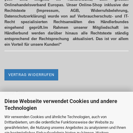
Onlinehandelsverband Europas. Unser Online-Shop inklusive der
Rechtstexte (Impressum, AGB, Widerrufsbelehrung,
Datenschutzerklärung) wurde von auf Verbraucherschutz- und IT-
Recht spezialisierten Rechtsanwälten des Händlerbundes
eingehend geprüft.Im Rahmen unserer Mitgliedschaft im
Händlerbund werden darüber hinaus alle Rechtstexte ständig
entsprechend der Rechtsprechung aktualisiert.
Das ist vor allem
ein Vorteil für unsere Kunden!“
VERTRAG WIDERRUFEN
MEHR ÜBER...
Diese Webseite verwendet Cookies und andere
Impressum
Technologien
Versand- & Zahlungsbedingungen
Wir verwenden Cookies und ähnliche Technologien, auch von
Drittanbietern, um die ordentliche Funktionsweise der Website zu
Widerrufsrecht & Widerrufsformular
gewährleisten, die Nutzung unseres Angebotes zu analysieren und Ihnen
AGB
ein bestmögliches Einkaufserlebnis bieten zu können. Weitere