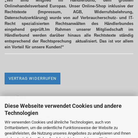
„Wir sind Mitglied im Händlerbund, dem größten
Onlinehandelsverband Europas. Unser Online-Shop inklusive der
Rechtstexte (Impressum, AGB, Widerrufsbelehrung,
Datenschutzerklärung) wurde von auf Verbraucherschutz- und IT-
Recht spezialisierten Rechtsanwälten des Händlerbundes
eingehend geprüft.Im Rahmen unserer Mitgliedschaft im
Händlerbund werden darüber hinaus alle Rechtstexte ständig
entsprechend der Rechtsprechung aktualisiert.
Das ist vor allem
ein Vorteil für unsere Kunden!“
VERTRAG WIDERRUFEN
MEHR ÜBER...
Diese Webseite verwendet Cookies und andere
Impressum
Technologien
Versand- & Zahlungsbedingungen
Wir verwenden Cookies und ähnliche Technologien, auch von
Drittanbietern, um die ordentliche Funktionsweise der Website zu
Widerrufsrecht & Widerrufsformular
gewährleisten, die Nutzung unseres Angebotes zu analysieren und Ihnen
AGB