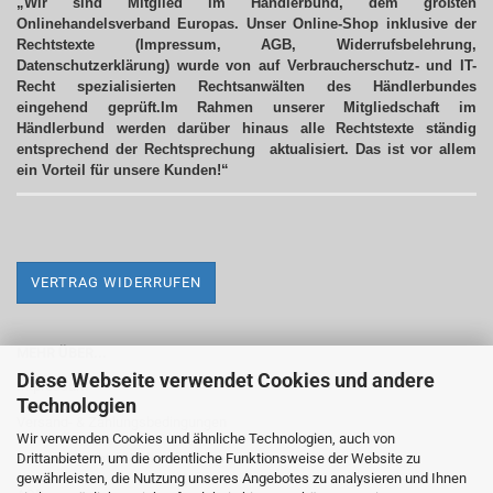
„Wir sind Mitglied im Händlerbund, dem größten
Onlinehandelsverband Europas. Unser Online-Shop inklusive der
Rechtstexte (Impressum, AGB, Widerrufsbelehrung,
Datenschutzerklärung) wurde von auf Verbraucherschutz- und IT-
Recht spezialisierten Rechtsanwälten des Händlerbundes
eingehend geprüft.Im Rahmen unserer Mitgliedschaft im
Händlerbund werden darüber hinaus alle Rechtstexte ständig
entsprechend der Rechtsprechung aktualisiert.
Das ist vor allem
ein Vorteil für unsere Kunden!“
VERTRAG WIDERRUFEN
MEHR ÜBER...
Diese Webseite verwendet Cookies und andere
Impressum
Technologien
Versand- & Zahlungsbedingungen
Wir verwenden Cookies und ähnliche Technologien, auch von
Drittanbietern, um die ordentliche Funktionsweise der Website zu
Widerrufsrecht & Widerrufsformular
gewährleisten, die Nutzung unseres Angebotes zu analysieren und Ihnen