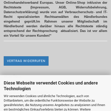
Onlinehandelsverband Europas. Unser Online-Shop inklusive der
Rechtstexte (Impressum, AGB, Widerrufsbelehrung,
Datenschutzerklärung) wurde von auf Verbraucherschutz- und IT-
Recht spezialisierten Rechtsanwälten des Händlerbundes
eingehend geprüft.Im Rahmen unserer Mitgliedschaft im
Händlerbund werden darüber hinaus alle Rechtstexte ständig
entsprechend der Rechtsprechung aktualisiert.
Das ist vor allem
ein Vorteil für unsere Kunden!“
VERTRAG WIDERRUFEN
MEHR ÜBER...
Diese Webseite verwendet Cookies und andere
Impressum
Technologien
Versand- & Zahlungsbedingungen
Wir verwenden Cookies und ähnliche Technologien, auch von
Drittanbietern, um die ordentliche Funktionsweise der Website zu
Widerrufsrecht & Widerrufsformular
gewährleisten, die Nutzung unseres Angebotes zu analysieren und Ihnen
AGB
ein bestmögliches Einkaufserlebnis bieten zu können. Weitere