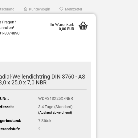
tschland
Kundenlogin
Merkzettel
e Fragen?
Ihr Warenkorb
anrufen!
0,00 EUR
31-8074890
adial-Wellendichtring DIN 3760 - AS
3,0 x 25,0 x 7,0 NBR
t.Nr.:
WDAS13X25X7NBR
eferzeit:
3-4 Tage (Standard)
(Ausland abweichend)
gerbestand:
7
Stück
rsandstufe
2