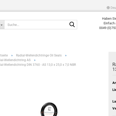
Deu
Haben Si
Suche...
Einfach 
0049 (0)75
»
»
tseite
Radial-Wellendichtringe Oil Seals
»
ial-Wellendichtring AS
R
ial-Wellendichtring DIN 3760 - AS 13,0 x 25,0 x 7,0 NBR
1
Ar
Li
La
Ve