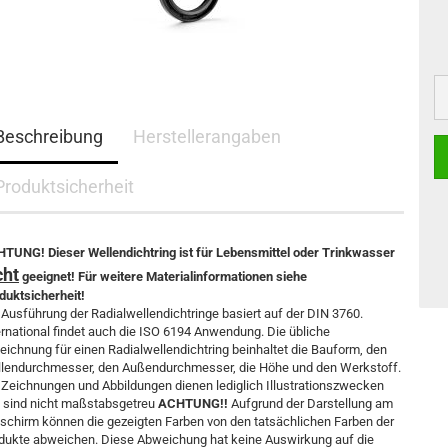
Beschreibung
Herstellerangaben
Produktsicherheit
TUNG! Dieser Wellendichtring ist für Lebensmittel oder Trinkwasser
cht
geeignet! Für weitere Materialinformationen siehe
duktsicherheit!
 Ausführung der Radialwellendichtringe basiert auf der DIN 3760.
ernational findet auch die ISO 6194 Anwendung. Die übliche
eichnung für einen Radialwellendichtring beinhaltet die Bauform, den
lendurchmesser, den Außendurchmesser, die Höhe und den Werkstoff.
 Zeichnungen und Abbildungen dienen lediglich Illustrationszwecken
 sind nicht maßstabsgetreu
ACHTUNG!!
Aufgrund der Darstellung am
dschirm können die gezeigten Farben von den tatsächlichen Farben der
dukte abweichen. Diese Abweichung hat keine Auswirkung auf die