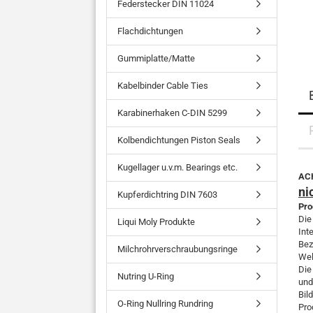
Federstecker DIN 11024
Flachdichtungen
Gummiplatte/Matte
Kabelbinder Cable Ties
Karabinerhaken C-DIN 5299
Kolbendichtungen Piston Seals
Kugellager u.v.m. Bearings etc.
ACH
ni
Kupferdichtring DIN 7603
Pro
Die
Liqui Moly Produkte
Int
Bez
Milchrohrverschraubungsringe
Wel
Die
Nutring U-Ring
und
Bil
O-Ring Nullring Rundring
Pro