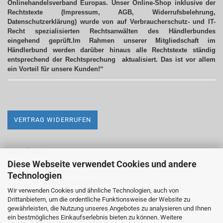
Onlinehandelsverband Europas. Unser Online-Shop inklusive der
Rechtstexte (Impressum, AGB, Widerrufsbelehrung,
Datenschutzerklärung) wurde von auf Verbraucherschutz- und IT-
Recht spezialisierten Rechtsanwälten des Händlerbundes
eingehend geprüft.Im Rahmen unserer Mitgliedschaft im
Händlerbund werden darüber hinaus alle Rechtstexte ständig
entsprechend der Rechtsprechung aktualisiert.
Das ist vor allem
ein Vorteil für unsere Kunden!“
VERTRAG WIDERRUFEN
MEHR ÜBER...
Diese Webseite verwendet Cookies und andere
Impressum
Technologien
Versand- & Zahlungsbedingungen
Wir verwenden Cookies und ähnliche Technologien, auch von
Drittanbietern, um die ordentliche Funktionsweise der Website zu
Widerrufsrecht & Widerrufsformular
gewährleisten, die Nutzung unseres Angebotes zu analysieren und Ihnen
AGB
ein bestmögliches Einkaufserlebnis bieten zu können. Weitere