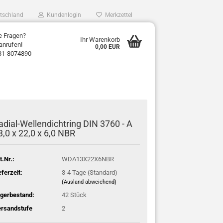
tschland
Kundenlogin
Merkzettel
e Fragen?
Ihr Warenkorb
anrufen!
0,00 EUR
31-8074890
adial-Wellendichtring DIN 3760 - A
3,0 x 22,0 x 6,0 NBR
t.Nr.:
WDA13X22X6NBR
eferzeit:
3-4 Tage (Standard)
(Ausland abweichend)
gerbestand:
42
Stück
rsandstufe
2