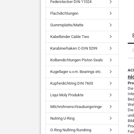
Federstecker DIN 11024
Flachdichtungen
Gummiplatte/Matte
Kabelbinder Cable Ties
Karabinerhaken C-DIN 5299
Kolbendichtungen Piston Seals
ACH
Kugellager u.v.m. Bearings etc.
ni
Pro
Kupferdichtring DIN 7603
Die
Int
Liqui Moly Produkte
Bez
Wel
Milchrohrverschraubungsringe
Die
und
Nutring U-Ring
Bil
Pro
O-Ring Nullring Rundring
Fun