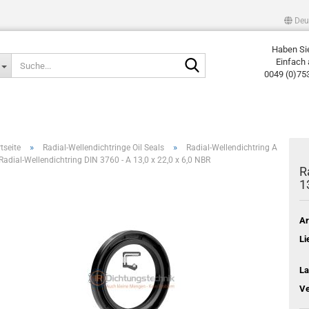
Deu
Haben Si
Suche...
Einfach 
0049 (0)75
»
»
tseite
Radial-Wellendichtringe Oil Seals
Radial-Wellendichtring A
Radial-Wellendichtring DIN 3760 - A 13,0 x 22,0 x 6,0 NBR
R
1
Ar
Li
La
Ve