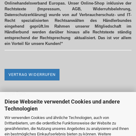
Onlinehandelsverband Europas. Unser Online-Shop inklusive der
Rechtstexte (Impressum, AGB, Widerrufsbelehrung,
Datenschutzerklärung) wurde von auf Verbraucherschutz- und IT-
Recht spezialisierten Rechtsanwälten des Händlerbundes
eingehend geprüft.Im Rahmen unserer Mitgliedschaft im
Händlerbund werden darüber hinaus alle Rechtstexte ständig
entsprechend der Rechtsprechung aktualisiert.
Das ist vor allem
ein Vorteil für unsere Kunden!“
VERTRAG WIDERRUFEN
MEHR ÜBER...
Diese Webseite verwendet Cookies und andere
Impressum
Technologien
Versand- & Zahlungsbedingungen
Wir verwenden Cookies und ähnliche Technologien, auch von
Drittanbietern, um die ordentliche Funktionsweise der Website zu
Widerrufsrecht & Widerrufsformular
gewährleisten, die Nutzung unseres Angebotes zu analysieren und Ihnen
AGB
ein bestmögliches Einkaufserlebnis bieten zu können. Weitere