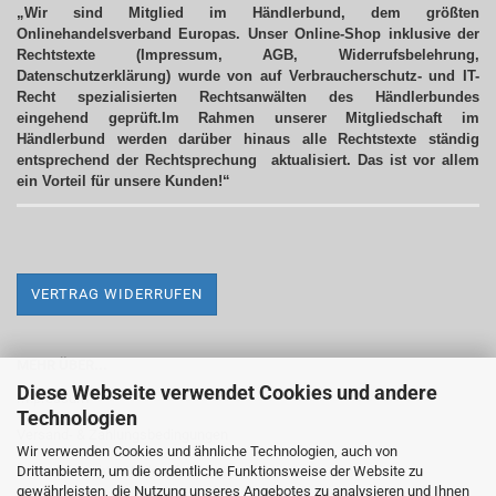
„Wir sind Mitglied im Händlerbund, dem größten
Onlinehandelsverband Europas. Unser Online-Shop inklusive der
Rechtstexte (Impressum, AGB, Widerrufsbelehrung,
Datenschutzerklärung) wurde von auf Verbraucherschutz- und IT-
Recht spezialisierten Rechtsanwälten des Händlerbundes
eingehend geprüft.Im Rahmen unserer Mitgliedschaft im
Händlerbund werden darüber hinaus alle Rechtstexte ständig
entsprechend der Rechtsprechung aktualisiert.
Das ist vor allem
ein Vorteil für unsere Kunden!“
VERTRAG WIDERRUFEN
MEHR ÜBER...
Diese Webseite verwendet Cookies und andere
Impressum
Technologien
Versand- & Zahlungsbedingungen
Wir verwenden Cookies und ähnliche Technologien, auch von
Drittanbietern, um die ordentliche Funktionsweise der Website zu
Widerrufsrecht & Widerrufsformular
gewährleisten, die Nutzung unseres Angebotes zu analysieren und Ihnen