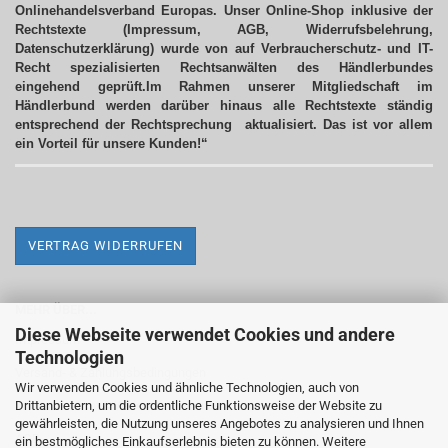
Onlinehandelsverband Europas. Unser Online-Shop inklusive der
Rechtstexte (Impressum, AGB, Widerrufsbelehrung,
Datenschutzerklärung) wurde von auf Verbraucherschutz- und IT-
Recht spezialisierten Rechtsanwälten des Händlerbundes
eingehend geprüft.Im Rahmen unserer Mitgliedschaft im
Händlerbund werden darüber hinaus alle Rechtstexte ständig
entsprechend der Rechtsprechung aktualisiert.
Das ist vor allem
ein Vorteil für unsere Kunden!“
VERTRAG WIDERRUFEN
MEHR ÜBER...
Diese Webseite verwendet Cookies und andere
Impressum
Technologien
Versand- & Zahlungsbedingungen
Wir verwenden Cookies und ähnliche Technologien, auch von
Drittanbietern, um die ordentliche Funktionsweise der Website zu
Widerrufsrecht & Widerrufsformular
gewährleisten, die Nutzung unseres Angebotes zu analysieren und Ihnen
AGB
ein bestmögliches Einkaufserlebnis bieten zu können. Weitere