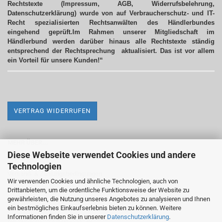
Rechtstexte (Impressum, AGB, Widerrufsbelehrung,
Datenschutzerklärung) wurde von auf Verbraucherschutz- und IT-
Recht spezialisierten Rechtsanwälten des Händlerbundes
eingehend geprüft.Im Rahmen unserer Mitgliedschaft im
Händlerbund werden darüber hinaus alle Rechtstexte ständig
entsprechend der Rechtsprechung aktualisiert.
Das ist vor allem
ein Vorteil für unsere Kunden!“
VERTRAG WIDERRUFEN
MEHR ÜBER...
Diese Webseite verwendet Cookies und andere
Impressum
Technologien
Versand- & Zahlungsbedingungen
Wir verwenden Cookies und ähnliche Technologien, auch von
Drittanbietern, um die ordentliche Funktionsweise der Website zu
Widerrufsrecht & Widerrufsformular
gewährleisten, die Nutzung unseres Angebotes zu analysieren und Ihnen
AGB
ein bestmögliches Einkaufserlebnis bieten zu können. Weitere
Informationen finden Sie in unserer
Datenschutzerklärung
.