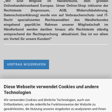
„Wir sind Mitglied im Händlerbund, dem größten
Onlinehandelsverband Europas. Unser Online-Shop inklusive der
Rechtstexte (Impressum, AGB, Widerrufsbelehrung,
Datenschutzerklärung) wurde von auf Verbraucherschutz- und IT-
Recht spezialisierten Rechtsanwälten des Händlerbundes
eingehend geprüft.Im Rahmen unserer Mitgliedschaft im
Händlerbund werden darüber hinaus alle Rechtstexte ständig
entsprechend der Rechtsprechung aktualisiert.
Das ist vor allem
ein Vorteil für unsere Kunden!“
VERTRAG WIDERRUFEN
MEHR ÜBER...
Diese Webseite verwendet Cookies und andere
Impressum
Technologien
Versand- & Zahlungsbedingungen
Wir verwenden Cookies und ähnliche Technologien, auch von
Drittanbietern, um die ordentliche Funktionsweise der Website zu
Widerrufsrecht & Widerrufsformular
gewährleisten, die Nutzung unseres Angebotes zu analysieren und Ihnen