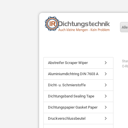
Alle
Star
Abstreifer Scraper Wiper
O-R
Aluminiumdichtring DIN 7603 A
Dicht- u. Schmierstoffe
Dichtungsband Sealing Tape
Dichtungspapier Gasket Paper
Druckverschlussbeutel