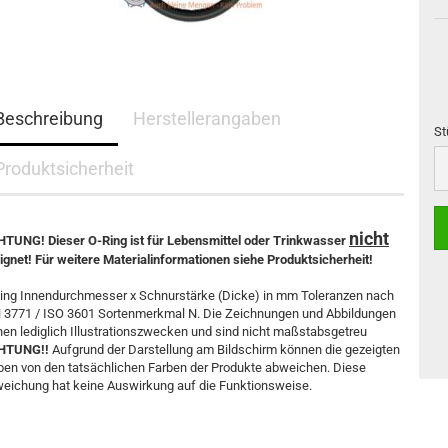
Beschreibung
Herstellerangaben
St
St
Produktsicherheit
nicht
TUNG! Dieser O-Ring ist für Lebensmittel oder Trinkwasser
ignet! Für weitere Materialinformationen siehe Produktsicherheit!
ing Innendurchmesser x Schnurstärke (Dicke) in mm Toleranzen nach
 3771 / ISO 3601 Sortenmerkmal N. Die Zeichnungen und Abbildungen
nen lediglich Illustrationszwecken und sind nicht maßstabsgetreu
HTUNG!!
Aufgrund der Darstellung am Bildschirm können die gezeigten
ben von den tatsächlichen Farben der Produkte abweichen. Diese
eichung hat keine Auswirkung auf die Funktionsweise.