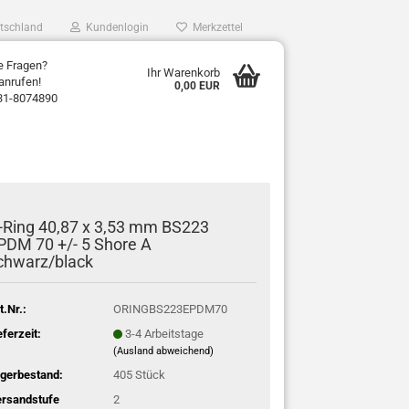
tschland
Kundenlogin
Merkzettel
e Fragen?
Ihr Warenkorb
anrufen!
0,00 EUR
31-8074890
-Ring 40,87 x 3,53 mm BS223
PDM 70 +/- 5 Shore A
chwarz/black
t.Nr.:
ORINGBS223EPDM70
eferzeit:
3-4 Arbeitstage
(Ausland abweichend)
gerbestand:
405
Stück
rsandstufe
2