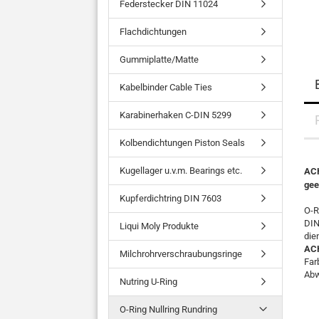
Federstecker DIN 11024
Flachdichtungen
Gummiplatte/Matte
Kabelbinder Cable Ties
Karabinerhaken C-DIN 5299
Kolbendichtungen Piston Seals
Kugellager u.v.m. Bearings etc.
ACH
gee
Kupferdichtring DIN 7603
O-R
DIN
Liqui Moly Produkte
die
AC
Milchrohrverschraubungsringe
Far
Abw
Nutring U-Ring
O-Ring Nullring Rundring