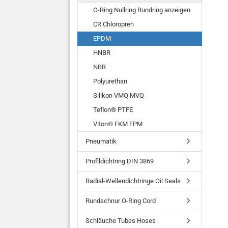
O-Ring Nullring Rundring anzeigen
CR Chloropren
EPDM
HNBR
NBR
Polyurethan
Silikon VMQ MVQ
Teflon® PTFE
Viton® FKM FPM
Pneumatik
Profildichtring DIN 3869
Radial-Wellendichtringe Oil Seals
Rundschnur O-Ring Cord
Schläuche Tubes Hoses