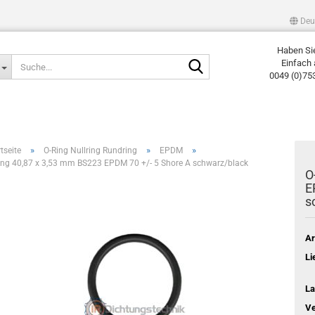
Deu
Haben Si
Suche...
Einfach 
0049 (0)75
»
»
»
tseite
O-Ring Nullring Rundring
EPDM
ing 40,87 x 3,53 mm BS223 EPDM 70 +/- 5 Shore A schwarz/black
O
E
s
Ar
Li
La
Ve