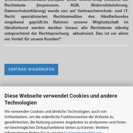
Rechtstexte (Impressum, AGB, Widerrufsbelehrung,
Datenschutzerklärung) wurde von auf Verbraucherschutz- und IT-
Recht spezialisierten Rechtsanwälten des Händlerbundes
eingehend geprüft.Im Rahmen unserer Mitgliedschaft im
Händlerbund werden darüber hinaus alle Rechtstexte ständig
entsprechend der Rechtsprechung aktualisiert.
Das ist vor allem
ein Vorteil für unsere Kunden!“
VERTRAG WIDERRUFEN
MEHR ÜBER...
Diese Webseite verwendet Cookies und andere
Impressum
Technologien
Versand- & Zahlungsbedingungen
Wir verwenden Cookies und ähnliche Technologien, auch von
Drittanbietern, um die ordentliche Funktionsweise der Website zu
Widerrufsrecht & Widerrufsformular
gewährleisten, die Nutzung unseres Angebotes zu analysieren und Ihnen
AGB
ein bestmögliches Einkaufserlebnis bieten zu können. Weitere
Informationen finden Sie in unserer
Datenschutzerklärung
.