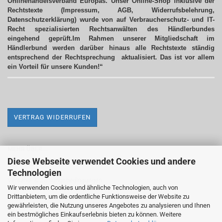
Onlinehandelsverband Europas. Unser Online-Shop inklusive der
Rechtstexte (Impressum, AGB, Widerrufsbelehrung,
Datenschutzerklärung) wurde von auf Verbraucherschutz- und IT-
Recht spezialisierten Rechtsanwälten des Händlerbundes
eingehend geprüft.Im Rahmen unserer Mitgliedschaft im
Händlerbund werden darüber hinaus alle Rechtstexte ständig
entsprechend der Rechtsprechung aktualisiert.
Das ist vor allem
ein Vorteil für unsere Kunden!“
VERTRAG WIDERRUFEN
MEHR ÜBER...
Diese Webseite verwendet Cookies und andere
Impressum
Technologien
Versand- & Zahlungsbedingungen
Wir verwenden Cookies und ähnliche Technologien, auch von
Drittanbietern, um die ordentliche Funktionsweise der Website zu
Widerrufsrecht & Widerrufsformular
gewährleisten, die Nutzung unseres Angebotes zu analysieren und Ihnen
AGB
ein bestmögliches Einkaufserlebnis bieten zu können. Weitere