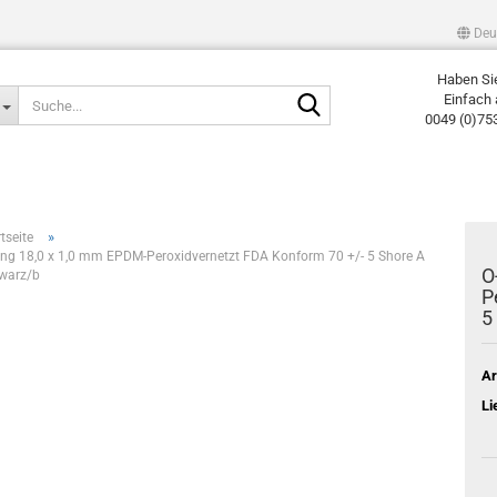
Deu
Haben Si
Suche...
Einfach 
0049 (0)75
»
tseite
ing 18,0 x 1,0 mm EPDM-Peroxidvernetzt FDA Konform 70 +/- 5 Shore A
O
warz/b
P
5
Ar
Li