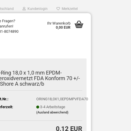
tschland
Kundenlogin
Merkzettel
e Fragen?
Ihr Warenkorb
anrufen!
0,00 EUR
31-8074890
-Ring 18,0 x 1,0 mm EPDM-
eroxidvernetzt FDA Konform 70 +/-
 Shore A schwarz/b
t.Nr.:
ORING18,0X1,0EPDMPVFDA70
eferzeit:
3-4 Arbeitstage
(Ausland abweichend)
0,12 EUR