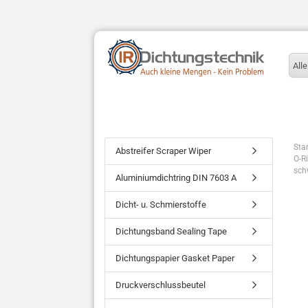
Alle
Star
Abstreifer Scraper Wiper
O-R
sch
Aluminiumdichtring DIN 7603 A
Dicht- u. Schmierstoffe
Dichtungsband Sealing Tape
Dichtungspapier Gasket Paper
Druckverschlussbeutel