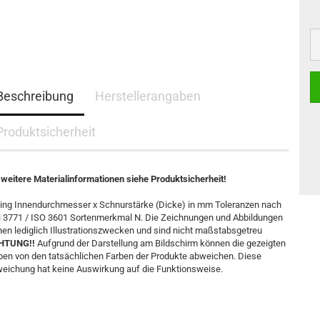
Beschreibung
Herstellerangaben
Produktsicherheit
 weitere Materialinformationen siehe Produktsicherheit!
ing Innendurchmesser x Schnurstärke (Dicke) in mm Toleranzen nach
 3771 / ISO 3601 Sortenmerkmal N. Die Zeichnungen und Abbildungen
nen lediglich Illustrationszwecken und sind nicht maßstabsgetreu
HTUNG!!
Aufgrund der Darstellung am Bildschirm können die gezeigten
ben von den tatsächlichen Farben der Produkte abweichen. Diese
eichung hat keine Auswirkung auf die Funktionsweise.