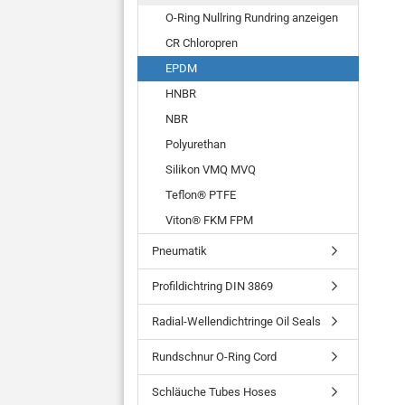
O-Ring Nullring Rundring anzeigen
CR Chloropren
EPDM
HNBR
NBR
Polyurethan
Silikon VMQ MVQ
Teflon® PTFE
Viton® FKM FPM
Pneumatik
Profildichtring DIN 3869
Radial-Wellendichtringe Oil Seals
Rundschnur O-Ring Cord
Schläuche Tubes Hoses