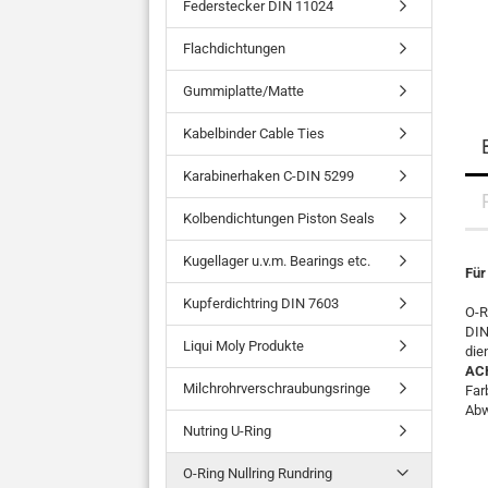
Federstecker DIN 11024
Flachdichtungen
Gummiplatte/Matte
Kabelbinder Cable Ties
Karabinerhaken C-DIN 5299
Kolbendichtungen Piston Seals
Kugellager u.v.m. Bearings etc.
Für
Kupferdichtring DIN 7603
O-R
DIN
Liqui Moly Produkte
die
AC
Milchrohrverschraubungsringe
Far
Abw
Nutring U-Ring
O-Ring Nullring Rundring