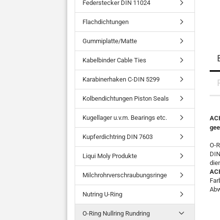
Federstecker DIN 11024
Flachdichtungen
Gummiplatte/Matte
Kabelbinder Cable Ties
Karabinerhaken C-DIN 5299
Kolbendichtungen Piston Seals
Kugellager u.v.m. Bearings etc.
ACH
gee
Kupferdichtring DIN 7603
O-R
DIN
Liqui Moly Produkte
die
AC
Milchrohrverschraubungsringe
Far
Abw
Nutring U-Ring
O-Ring Nullring Rundring