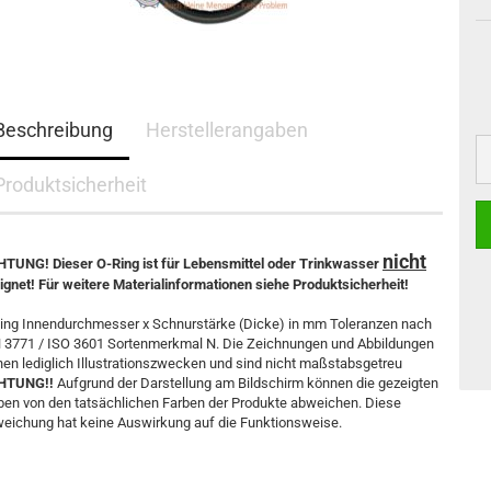
Beschreibung
Herstellerangaben
Produktsicherheit
nicht
TUNG! Dieser O-Ring ist für Lebensmittel oder Trinkwasser
ignet! Für weitere Materialinformationen siehe Produktsicherheit!
ing Innendurchmesser x Schnurstärke (Dicke) in mm Toleranzen nach
 3771 / ISO 3601 Sortenmerkmal N. Die Zeichnungen und Abbildungen
nen lediglich Illustrationszwecken und sind nicht maßstabsgetreu
HTUNG!!
Aufgrund der Darstellung am Bildschirm können die gezeigten
ben von den tatsächlichen Farben der Produkte abweichen. Diese
eichung hat keine Auswirkung auf die Funktionsweise.