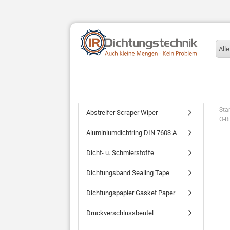
Alle
Star
Abstreifer Scraper Wiper
O-R
Aluminiumdichtring DIN 7603 A
Dicht- u. Schmierstoffe
Dichtungsband Sealing Tape
Dichtungspapier Gasket Paper
Druckverschlussbeutel