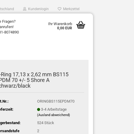
tschland
Kundenlogin
Merkzettel
e Fragen?
Ihr Warenkorb
anrufen!
0,00 EUR
31-8074890
-Ring 17,13 x 2,62 mm BS115
PDM 70 +/- 5 Shore A
chwarz/black
t.Nr.:
ORINGBS115EPDM70
eferzeit:
3-4 Arbeitstage
(Ausland abweichend)
gerbestand:
524
Stück
rsandstufe
2