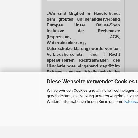
„Wir sind Mitglied im Händlerbund,
dem größten Onlinehandelsverband
Europas. Unser Online-Shop
inklusive der Rechtstexte
(Impressum, AGB,
Widerrufsbelehrung,
Datenschutzerklärung) wurde von auf
Verbraucherschutz- und IT-Recht
spezialisierten Rechtsanwälten des
Händlerbundes eingehend geprüft.Im
Rahmen unserer Mitgliedschaft im
Händlerbund werden darüber hinaus
Diese Webseite verwendet Cookies 
alle Rechtstexte ständig entsprechend
der Rechtsprechung aktualisiert.
Das
Wir verwenden Cookies und ähnliche Technologien, a
ist vor allem ein Vorteil für unsere
gewährleisten, die Nutzung unseres Angebotes zu an
Kunden!“
Weitere Informationen finden Sie in unserer
Datensc