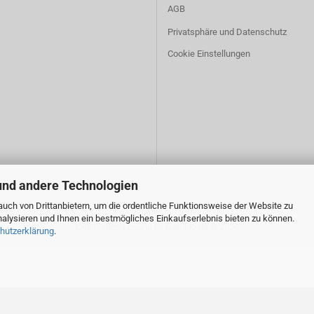
AGB
Privatsphäre und Datenschutz
Cookie Einstellungen
und andere Technologien
uch von Drittanbietern, um die ordentliche Funktionsweise der Website zu
alysieren und Ihnen ein bestmögliches Einkaufserlebnis bieten zu können.
Onlineshop Lösung
by Gambio.de © 2026
hutzerklärung
.