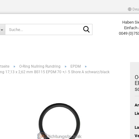
Deu
Haben Si
Suche...
Einfach 
0049 (0)75
»
»
»
tseite
O-Ring Nullring Rundring
EPDM
ing 17,13 x 2,62 mm BS115 EPDM 70 +/- 5 Shore A schwarz/black
O
E
s
Ar
Li
La
Ve