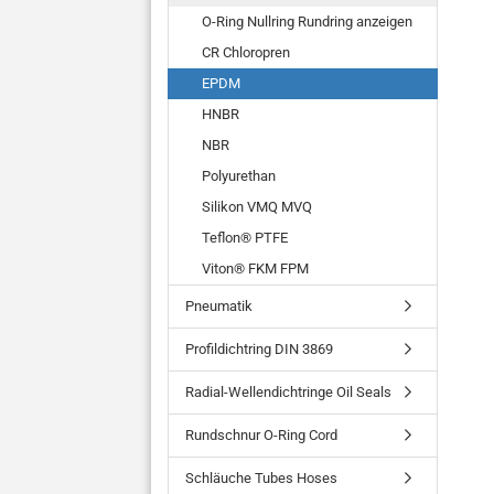
O-Ring Nullring Rundring anzeigen
CR Chloropren
EPDM
HNBR
NBR
Polyurethan
Silikon VMQ MVQ
Teflon® PTFE
Viton® FKM FPM
Pneumatik
Profildichtring DIN 3869
Radial-Wellendichtringe Oil Seals
Rundschnur O-Ring Cord
Schläuche Tubes Hoses