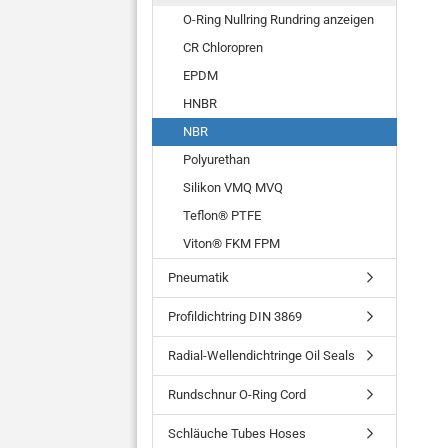
O-Ring Nullring Rundring anzeigen
CR Chloropren
EPDM
HNBR
NBR
Polyurethan
Silikon VMQ MVQ
Teflon® PTFE
Viton® FKM FPM
Pneumatik
Profildichtring DIN 3869
Radial-Wellendichtringe Oil Seals
Rundschnur O-Ring Cord
Schläuche Tubes Hoses