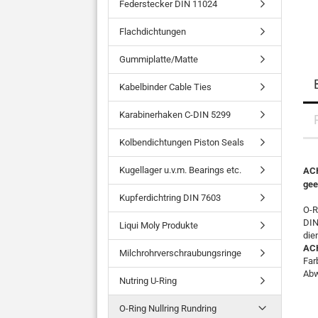
Federstecker DIN 11024
Flachdichtungen
Gummiplatte/Matte
Kabelbinder Cable Ties
Karabinerhaken C-DIN 5299
Kolbendichtungen Piston Seals
Kugellager u.v.m. Bearings etc.
ACH
gee
Kupferdichtring DIN 7603
O-R
DIN
Liqui Moly Produkte
die
AC
Milchrohrverschraubungsringe
Far
Abw
Nutring U-Ring
O-Ring Nullring Rundring