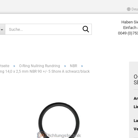
Deu
Haben Si
Suche...
Einfach 
0049 (0)75
»
»
»
tseite
O-Ring Nullring Rundring
NBR
ing 14,0 x 2,5 mm NBR 90 +/- 5 Shore A schwarz/black
O
S
Ar
Li
La
Ve