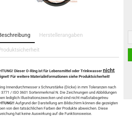
Beschreibung
Herstellerangaben
Produktsicherheit
nicht
TUNG! Dieser O-Ring ist für Lebensmittel oder Trinkwasser
ignet! Für weitere Materialinformationen siehe Produktsicherheit!
ing Innendurchmesser x Schnurstärke (Dicke) in mm Toleranzen nach
 3771 / ISO 3601 Sortenmerkmal N. Die Zeichnungen und Abbildungen
nen lediglich Illustrationszwecken und sind nicht maßstabsgetreu
HTUNG!!
Aufgrund der Darstellung am Bildschirm können die gezeigten
ben von den tatsächlichen Farben der Produkte abweichen. Diese
eichung hat keine Auswirkung auf die Funktionsweise.