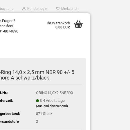
tschland
Kundenlogin
Merkzettel
e Fragen?
Ihr Warenkorb
anrufen!
0,00 EUR
31-8074890
-Ring 14,0 x 2,5 mm NBR 90 +/- 5
hore A schwarz/black
t.Nr.:
ORING14,0X2,5NBR90
eferzeit:
3-4 Arbeitstage
(Ausland abweichend)
gerbestand:
871
Stück
rsandstufe
2