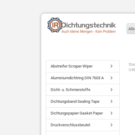
Alle
Star
Abstreifer Scraper Wiper
O-R
Aluminiumdichtring DIN 7603 A
Dicht- u. Schmierstoffe
Dichtungsband Sealing Tape
Dichtungspapier Gasket Paper
Druckverschlussbeutel