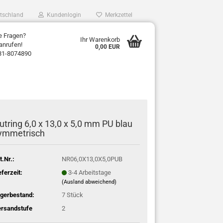
tschland
Kundenlogin
Merkzettel
e Fragen?
Ihr Warenkorb
anrufen!
0,00 EUR
31-8074890
utring 6,0 x 13,0 x 5,0 mm PU blau
ymmetrisch
t.Nr.:
NR06,0X13,0X5,0PUB
eferzeit:
3-4 Arbeitstage
(Ausland abweichend)
gerbestand:
7
Stück
rsandstufe
2