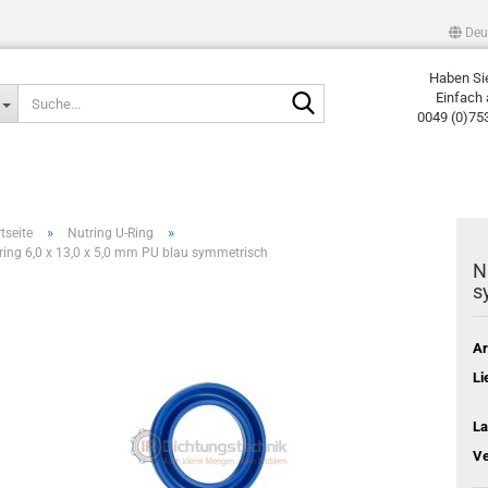
Deu
Haben Si
Suche...
Einfach 
0049 (0)75
»
»
tseite
Nutring U-Ring
ring 6,0 x 13,0 x 5,0 mm PU blau symmetrisch
N
s
Ar
Li
La
Ve