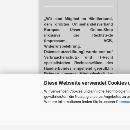
„Wir sind Mitglied im Händlerbund,
dem größten Onlinehandelsverband
Europas. Unser Online-Shop
inklusive der Rechtstexte
(Impressum, AGB,
Widerrufsbelehrung,
Datenschutzerklärung) wurde von auf
Verbraucherschutz- und IT-Recht
spezialisierten Rechtsanwälten des
Händlerbundes eingehend geprüft.Im
Rahmen unserer Mitgliedschaft im
Händlerbund werden darüber hinaus
Diese Webseite verwendet Cookies 
alle Rechtstexte ständig entsprechend
der Rechtsprechung aktualisiert.
Das
Wir verwenden Cookies und ähnliche Technologien, a
ist vor allem ein Vorteil für unsere
gewährleisten, die Nutzung unseres Angebotes zu an
Kunden!“
Weitere Informationen finden Sie in unserer
Datensc