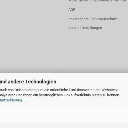
Widerrufsrecht & Widerrufsformular
AGB
Privatsphäre und Datenschutz
Cookie Einstellungen
und andere Technologien
uch von Drittanbietern, um die ordentliche Funktionsweise der Website zu
alysieren und Ihnen ein bestmögliches Einkaufserlebnis bieten zu können.
Onlineshop Lösung
by Gambio.de © 2026
hutzerklärung
.