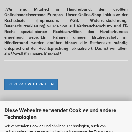
„Wir sind Mitglied im Händlerbund, dem größten
Onlinehandelsverband Europas. Unser Online-Shop inklusive der
Rechtstexte (Impressum, AGB, Widerrufsbelehrung,
Datenschutzerklärung) wurde von auf Verbraucherschutz- und IT-
Recht spezialisierten Rechtsanwälten des Händlerbundes
eingehend geprüft.Im Rahmen unserer Mitgliedschaft im
Händlerbund werden darüber hinaus alle Rechtstexte ständig
entsprechend der Rechtsprechung aktualisiert.
Das ist vor allem
ein Vorteil für unsere Kunden!“
VERTRAG WIDERRUFEN
MEHR ÜBER...
Diese Webseite verwendet Cookies und andere
Impressum
Technologien
Versand- & Zahlungsbedingungen
Wir verwenden Cookies und ähnliche Technologien, auch von
Drittanbietern, um die ordentliche Funktionsweise der Website zu
Widerrufsrecht & Widerrufsformular