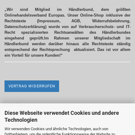
„Wir sind Mitglied im Händlerbund, dem größten
Onlinehandelsverband Europas. Unser Online-Shop inklusive der
Rechtstexte (Impressum, AGB, Widerrufsbelehrung,
Datenschutzerklärung) wurde von auf Verbraucherschutz- und IT-
Recht spezialisierten Rechtsanwälten des Händlerbundes
eingehend geprüft.Im Rahmen unserer Mitgliedschaft im
Händlerbund werden darüber hinaus alle Rechtstexte ständig
entsprechend der Rechtsprechung aktualisiert.
Das ist vor allem
ein Vorteil für unsere Kunden!“
VERTRAG WIDERRUFEN
MEHR ÜBER...
Diese Webseite verwendet Cookies und andere
Impressum
Technologien
Versand- & Zahlungsbedingungen
Wir verwenden Cookies und ähnliche Technologien, auch von
Drittanbietern, um die ordentliche Funktionsweise der Website zu
Widerrufsrecht & Widerrufsformular