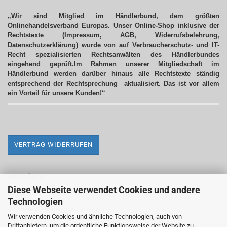
„Wir sind Mitglied im Händlerbund, dem größten
Onlinehandelsverband Europas. Unser Online-Shop inklusive der
Rechtstexte (Impressum, AGB, Widerrufsbelehrung,
Datenschutzerklärung) wurde von auf Verbraucherschutz- und IT-
Recht spezialisierten Rechtsanwälten des Händlerbundes
eingehend geprüft.Im Rahmen unserer Mitgliedschaft im
Händlerbund werden darüber hinaus alle Rechtstexte ständig
entsprechend der Rechtsprechung aktualisiert.
Das ist vor allem
ein Vorteil für unsere Kunden!“
VERTRAG WIDERRUFEN
MEHR ÜBER...
Diese Webseite verwendet Cookies und andere
Impressum
Technologien
Versand- & Zahlungsbedingungen
Wir verwenden Cookies und ähnliche Technologien, auch von
Drittanbietern, um die ordentliche Funktionsweise der Website zu
Widerrufsrecht & Widerrufsformular