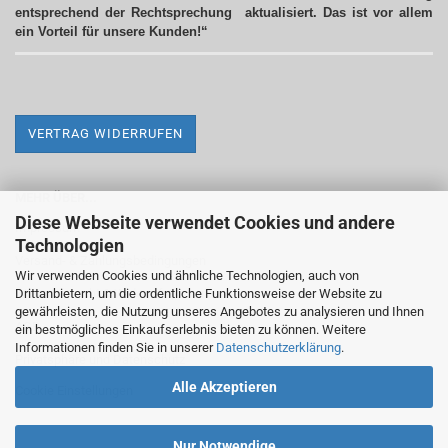
entsprechend der Rechtsprechung aktualisiert.
Das ist vor allem
ein Vorteil für unsere Kunden!“
VERTRAG WIDERRUFEN
MEHR ÜBER...
Diese Webseite verwendet Cookies und andere
Impressum
Technologien
Versand- & Zahlungsbedingungen
Wir verwenden Cookies und ähnliche Technologien, auch von
Drittanbietern, um die ordentliche Funktionsweise der Website zu
Widerrufsrecht & Widerrufsformular
gewährleisten, die Nutzung unseres Angebotes zu analysieren und Ihnen
AGB
ein bestmögliches Einkaufserlebnis bieten zu können. Weitere
Informationen finden Sie in unserer
Datenschutzerklärung
.
Privatsphäre und Datenschutz
Alle Akzeptieren
Cookie Einstellungen
Nur Notwendige